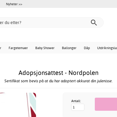
Nyheter >>
r
Fargetemaer
Baby Shower
Ballonger
Dåp
Utdrikningsl
Adopsjonsattest - Nordpolen
Sertifikat som bevis på at du har adoptert akkurat din julenisse.
Antall: