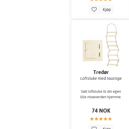
Kjøp
Tredør
Loftsluke med taustige
Søtt loftsluke til din egen
lille nisseverden hjemme.
74 NOK
Kjøp