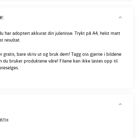
e:
du har adoptert akkurat din julenisse. Trykt på A4, helst matt
t resultat.
r gratis, bare skriv ut og bruk dem! Tagg oss gjerne i bildene
an du bruker produktene våre! Filene kan ikke lastes opp til
ereselges.
ORTH