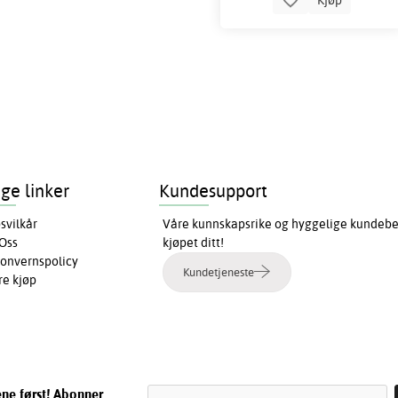
ige linker
Kundesupport
svilkår
Våre kunnskapsrike og hyggelige kundebeha
Oss
kjøpet ditt!
onvernspolicy
Kundetjeneste
re kjøp
ene først! Abonner