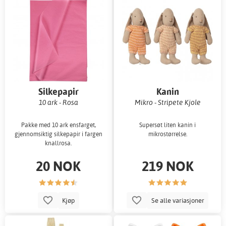
Silkepapir
Kanin
10 ark - Rosa
Mikro - Stripete Kjole
Pakke med 10 ark ensfarget,
Supersøt liten kanin i
gjennomsiktig silkepapir i fargen
mikrostørrelse.
knallrosa.
20 NOK
219 NOK
Kjøp
Se alle variasjoner