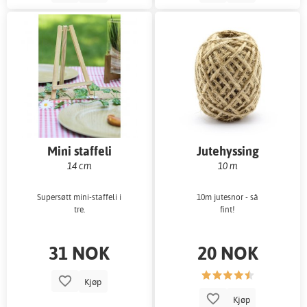
Mini staffeli
Jutehyssing
14 cm
10 m
Supersøtt mini-staffeli i
10m jutesnor - så
tre.
fint!
31 NOK
20 NOK
Kjøp
Kjøp