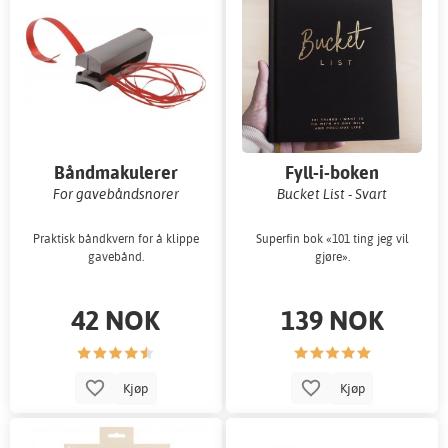
Båndmakulerer
Fyll-i-boken
For gavebåndsnorer
Bucket List - Svart
Praktisk båndkvern for å klippe
Superfin bok «101 ting jeg vil
gavebånd.
gjøre».
42 NOK
139 NOK
Kjøp
Kjøp