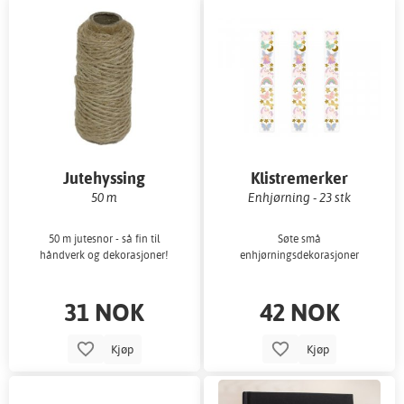
Jutehyssing
Klistremerker
50 m
Enhjørning - 23 stk
50 m jutesnor - så fin til
Søte små
håndverk og dekorasjoner!
enhjørningsdekorasjoner
31 NOK
42 NOK
Kjøp
Kjøp