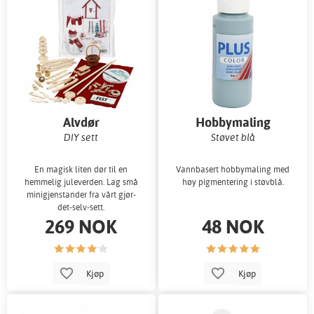
Alvdør
Hobbymaling
DIY sett
Støvet blå
En magisk liten dør til en
Vannbasert hobbymaling med
hemmelig juleverden. Lag små
høy pigmentering i støvblå.
minigjenstander fra vårt gjør-
det-selv-sett.
269 NOK
48 NOK
Kjøp
Kjøp