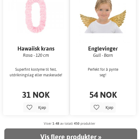
Hawaiisk krans
Englevinger
Rosa - 120 cm
Gull - Barn
Superfint kostyme til fest,
Perfekt for å pynte
utdrikningslag eller maskerade!
seg!
31 NOK
54 NOK
Kjøp
Kjøp
Viser
1-48
av totalt
450
produkter
Vis flere produkter »