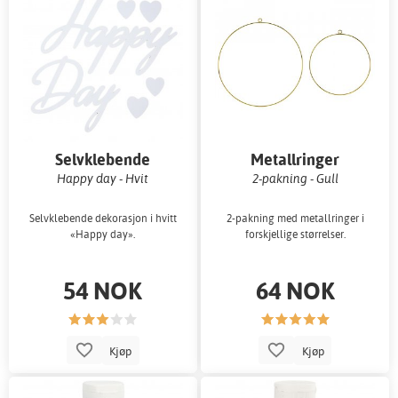
Selvklebende
Metallringer
dekorasjon
Happy day - Hvit
2-pakning - Gull
Selvklebende dekorasjon i hvitt
2-pakning med metallringer i
«Happy day».
forskjellige størrelser.
54 NOK
64 NOK
Kjøp
Kjøp