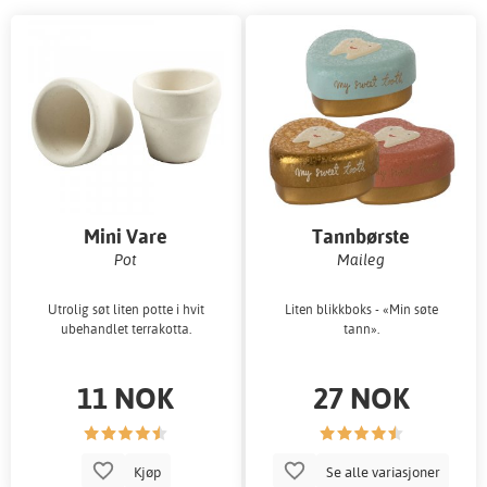
Mini Vare
Tannbørste
Pot
Maileg
Utrolig søt liten potte i hvit
Liten blikkboks - «Min søte
ubehandlet terrakotta.
tann».
11 NOK
27 NOK
Kjøp
Se alle variasjoner