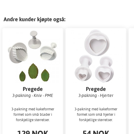
Andre kunder kjøpte også:
Pregede
Pregede
kakeutstikkere
kakeutstikkere
3-pakning - Kniv - PME
3-pakning - Hjerter
3-pakning med kakeformer
3-pakning med kakeformer
formet som små blader i
formet som små hjerter i
forskjellige størrelser.
forskjellige størrelser.
129 NOK
54 NOK