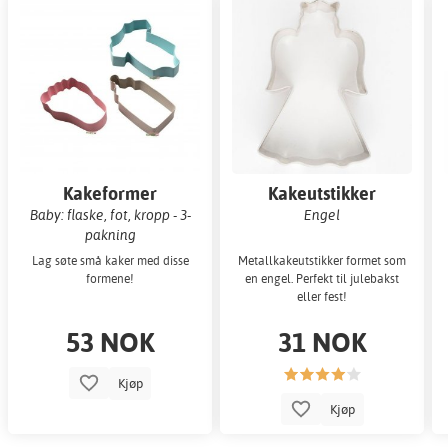
Kakeformer
Kakeutstikker
Baby: flaske, fot, kropp - 3-
Engel
pakning
Lag søte små kaker med disse
Metallkakeutstikker formet som
formene!
en engel. Perfekt til julebakst
eller fest!
53 NOK
31 NOK
Kjøp
Kjøp