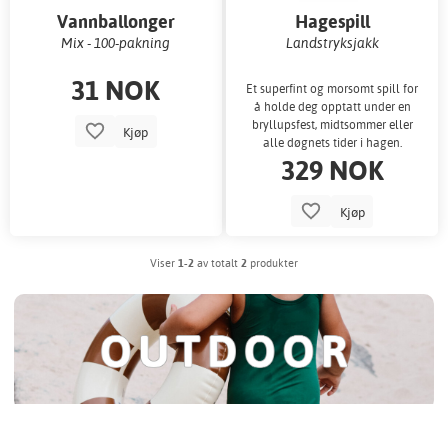
Vannballonger
Hagespill
Mix - 100-pakning
Landstryksjakk
31 NOK
Et superfint og morsomt spill for
å holde deg opptatt under en
bryllupsfest, midtsommer eller
Kjøp
alle døgnets tider i hagen.
329 NOK
Kjøp
Viser
1-2
av totalt
2
produkter