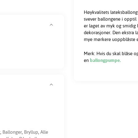
Høykvalitets lateksballonge
svever ballongene i opptil
er laget av myk og smidig l
dekorasjoner. Den ekstra l
mye mørkere uoppblåste enn
Merk: Hvis du skal blåse 
en
ballongpumpe.
r
,
Ballonger
,
Bryllup
,
Alle