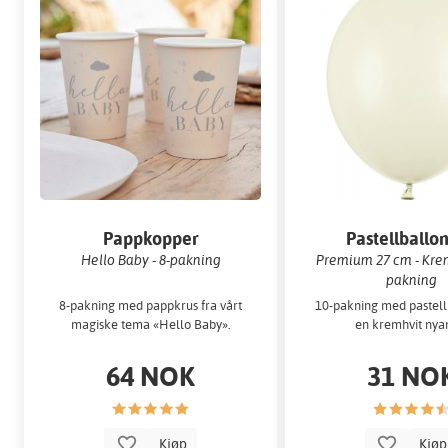
Pappkopper
Pastellballo
Hello Baby - 8-pakning
Premium 27 cm - Krem
pakning
8-pakning med pappkrus fra vårt
10-pakning med pastell
magiske tema «Hello Baby».
en kremhvit nya
64 NOK
31 NO
Kjøp
Kjø