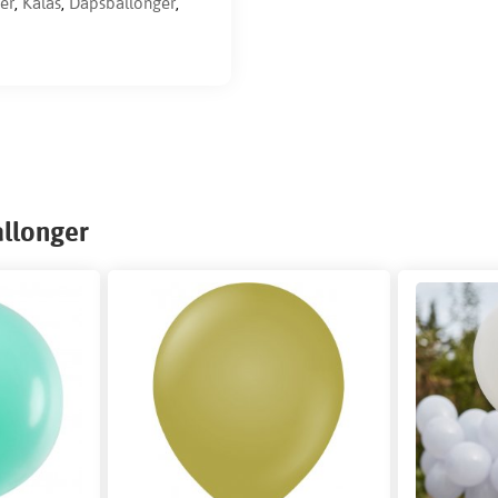
er
,
Kalas
,
Dåpsballonger
,
allonger