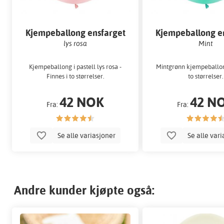
Kjempeballong ensfarget
Kjempeballong e
lys rosa
Mint
Kjempeballong i pastell lys rosa -
Mintgrønn kjempeballong
Finnes i to størrelser.
to størrelser.
42 NOK
42 N
Fra:
Fra:
Se alle variasjoner
Se alle var
Andre kunder kjøpte også: