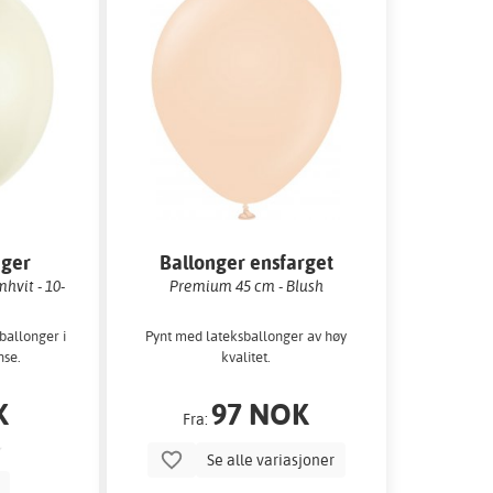
nger
Ballonger ensfarget
hvit - 10-
Premium 45 cm - Blush
ballonger i
Pynt med lateksballonger av høy
nse.
kvalitet.
K
97 NOK
Fra:
Se alle variasjoner
p