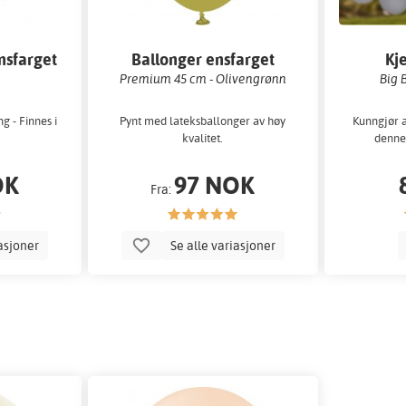
nsfarget
Ballonger ensfarget
Kj
Premium 45 cm - Olivengrønn
Big 
 - Finnes i
Pynt med lateksballonger av høy
Kunngjør a
kvalitet.
denne 
OK
97 NOK
Fra:
iasjoner
Se alle variasjoner