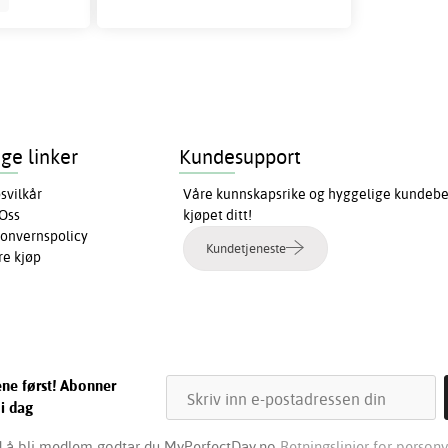
ige linker
Kundesupport
svilkår
Våre kunnskapsrike og hyggelige kundebeha
Oss
kjøpet ditt!
onvernspolicy
Kundetjeneste
re kjøp
ene først! Abonner
 i dag
 å bli medlem godtar du MyPerfectDay.no
Retningslinjer for personv