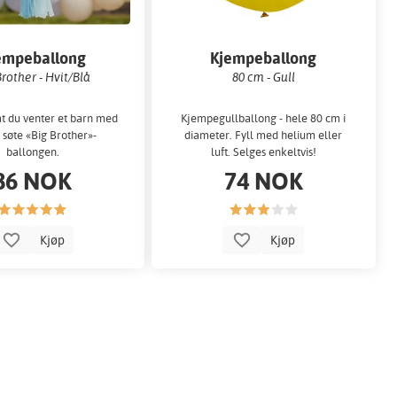
empeballong
Kjempeballong
Brother - Hvit/Blå
80 cm - Gull
t du venter et barn med
Kjempegullballong - hele 80 cm i
søte «Big Brother»-
diameter. Fyll med helium eller
ballongen.
luft. Selges enkeltvis!
86 NOK
74 NOK
Kjøp
Kjøp