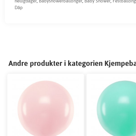
helligdager
,
Babyshowerballonger
,
Baby Shower
,
Festballong
Dåp
Andre produkter i kategorien Kjempeb