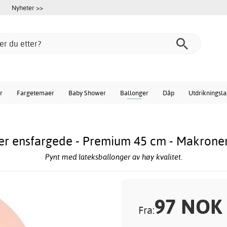
Nyheter >>
r
Fargetemaer
Baby Shower
Ballonger
Dåp
Utdrikningsl
er ensfargede - Premium 45 cm - Makroner
Pynt med lateksballonger av høy kvalitet.
97
NOK
Fra: