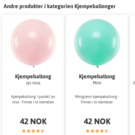
Andre produkter i kategorien Kjempeballonger
Kjempeballong
Kjempeballong
ensfarget
ensfarget
lys rosa
Mint
Kjempeballong i pastell lys
Mintgrønn kjempeballong -
rosa - Finnes i to størrelser.
Finnes i to størrelser.
42 NOK
42 NOK