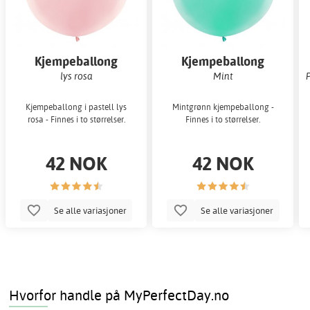
Kjempeballong
Kjempeballong
ensfarget
ensfarget
lys rosa
Mint
Kjempeballong i pastell lys
Mintgrønn kjempeballong -
rosa - Finnes i to størrelser.
Finnes i to størrelser.
42 NOK
42 NOK
Se alle variasjoner
Se alle variasjoner
Hvorfor handle på MyPerfectDay.no