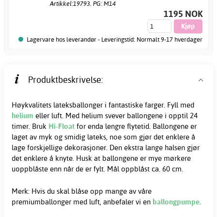
Artikkel:19793. PG: M14
1195 NOK
Lagervare hos leverandør - Leveringstid: Normalt 9-17 hverdager
Produktbeskrivelse:
Høykvalitets lateksballonger i fantastiske farger. Fyll med
helium
eller luft. Med helium svever ballongene i opptil 24
timer. Bruk
Hi-Float
for enda lengre flytetid. Ballongene er
laget av myk og smidig lateks, noe som gjør det enklere å
lage forskjellige dekorasjoner. Den ekstra lange halsen gjør
det enklere å knyte. Husk at ballongene er mye mørkere
uoppblåste enn når de er fylt. Mål oppblåst ca. 60 cm.
Merk: Hvis du skal blåse opp mange av våre
premiumballonger med luft, anbefaler vi en
ballongpumpe.