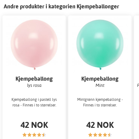
Andre produkter i kategorien Kjempeballonger
Kjempeballong
Kjempeballong
ensfarget
ensfarget
lys rosa
Mint
Kjempeballong i pastell lys
Mintgrønn kjempeballong -
rosa - Finnes i to størrelser.
Finnes i to størrelser.
42 NOK
42 NOK