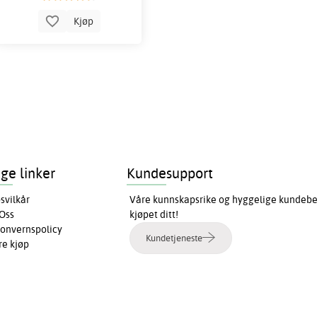
Kjøp
ige linker
Kundesupport
svilkår
Våre kunnskapsrike og hyggelige kundebeha
Oss
kjøpet ditt!
onvernspolicy
Kundetjeneste
re kjøp