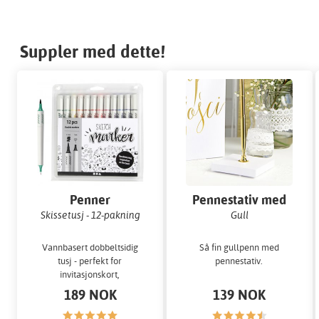
Suppler med dette!
Penner
Pennestativ med
penn
Skissetusj - 12-pakning
Gull
Vannbasert dobbeltsidig
Så fin gullpenn med
tusj - perfekt for
pennestativ.
invitasjonskort,
støyjournaling, bokstaver
189 NOK
139 NOK
og annet håndverk.