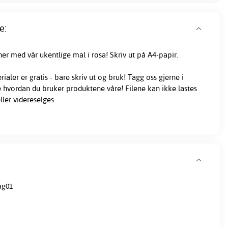
e:
er med vår ukentlige mal i rosa! Skriv ut på A4-papir.
ialer er gratis - bare skriv ut og bruk! Tagg oss gjerne i
se hvordan du bruker produktene våre! Filene kan ikke lastes
ller videreselges.
ag01