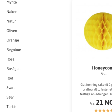
Mynte
Naken
Natur
Oliven
Oransje
Regnbue
Rosa
Honeyco
Roségull
Gul
Rød
Gul honningkake til å 
Svart
bryllup, dåp, fester 
festlige anledninger. Ti
Sølv
tre forskjellige s
21 N
Fra:
Turkis