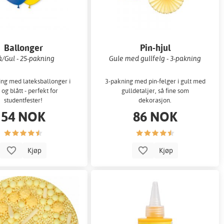
Ballonger
Pin-hjul
å/Gul - 25-pakning
Gule med gullfelg - 3-pakning
ng med lateksballonger i
3-pakning med pin-felger i gult med
 og blått - perfekt for
gulldetaljer, så fine som
studentfester!
dekorasjon.
54 NOK
86 NOK
Kjøp
Kjøp