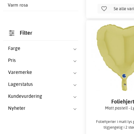
Varm rosa
Se alle var
Filter
Farge
Pris
Varemerke
Lagerstatus
Kundevurdering
Foliehjer
Nyheter
Matt pastell - L
Foliehjerter i matt lys 
tilgjengelig i 2 stø