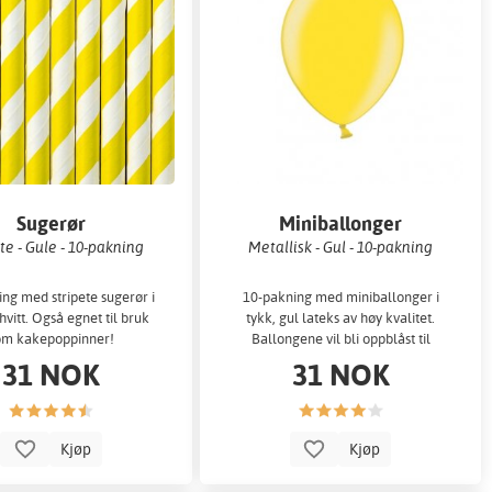
Sugerør
Miniballonger
te - Gule - 10-pakning
Metallisk - Gul - 10-pakning
ng med stripete sugerør i
10-pakning med miniballonger i
hvitt. Også egnet til bruk
tykk, gul lateks av høy kvalitet.
om kakepoppinner!
Ballongene vil bli oppblåst til
omtrent 12 cm. Fylt med luft.
31 NOK
31 NOK
Kjøp
Kjøp