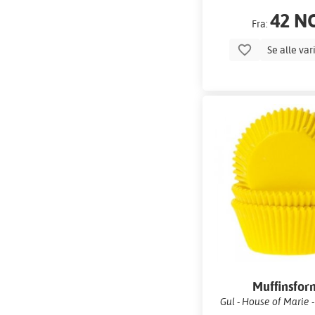
42 N
Fra:
Se alle var
Muffinsfor
Gul - House of Marie 