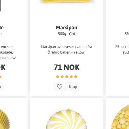
le
Marsipan
on
500g - Gul
Bl
rkrem som
Marsipan av høyeste kvalitet fra
25-pakni
okolade,
Örebro bakeri - Yellow.
gult
ndant osv.
OK
71 NOK
p
Kjøp