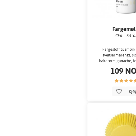
Fargemøl
20ml - Sitr
Fargestoff til smø
sveitsermarengs, sj
kakerøre, ganache, fo
109 N
Kjø