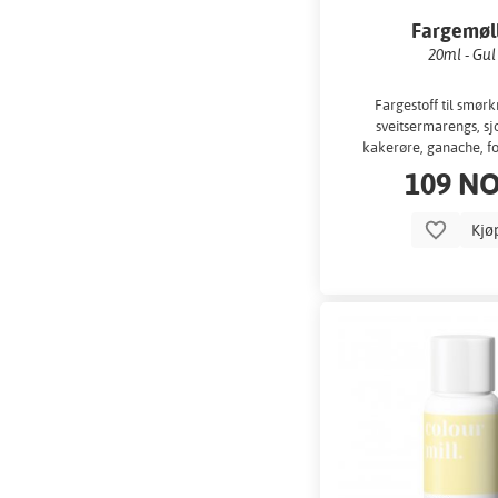
Fargemøl
20ml - Gul
Fargestoff til smø
sveitsermarengs, sj
kakerøre, ganache, fo
109 N
Kjø