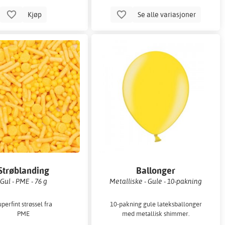
Kjøp
Se alle variasjoner
Strøblanding
Ballonger
Gul - PME - 76 g
Metalliske - Gule - 10-pakning
perfint strøssel fra
10-pakning gule lateksballonger
PME
med metallisk shimmer.