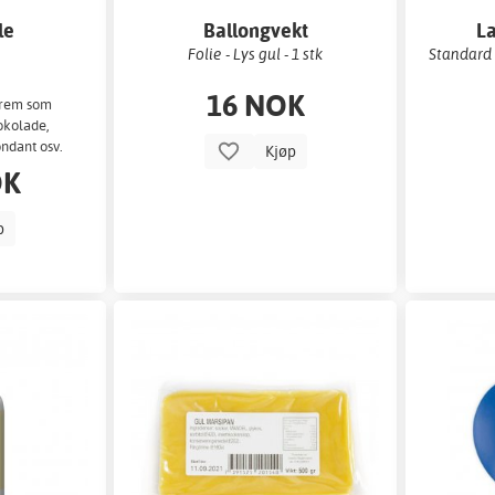
le
Ballongvekt
La
Folie - Lys gul - 1 stk
Standard 
16 NOK
rkrem som
okolade,
ndant osv.
Kjøp
OK
p