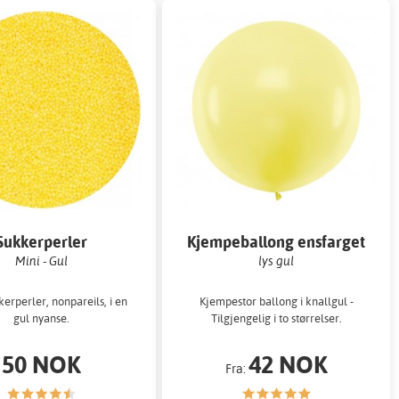
Sukkerperler
Kjempeballong ensfarget
Mini - Gul
lys gul
erperler, nonpareils, i en
Kjempestor ballong i knallgul -
gul nyanse.
Tilgjengelig i to størrelser.
50 NOK
42 NOK
Fra: