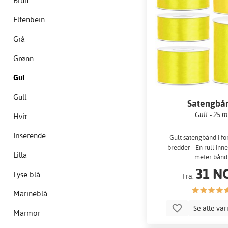
Brun
Elfenbein
Grå
Grønn
Gul
Gull
Satengbå
Gult - 25 
Hvit
Iriserende
Gult satengbånd i fo
bredder - En rull inn
Lilla
meter bånd
31 N
Lyse blå
Fra:
Marineblå
Se alle var
Marmor