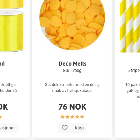
nd
Deco Melts
m
Gul - 250g
Stripe
rskjellige
Gul deko smelter med en deilig
10-pakni
eholder 25
smak av hvit sjokolade.
gult og 
.
s
OK
76 NOK
iasjoner
Kjøp