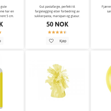
 gule
Gul pastafarge, perfekt til
Fjærer
ene har en
fargelegging eller forbedring av
sa
rent 5 cm.
sukkerpasta, marsipan og glasur.
K
50 NOK
p
Kjøp