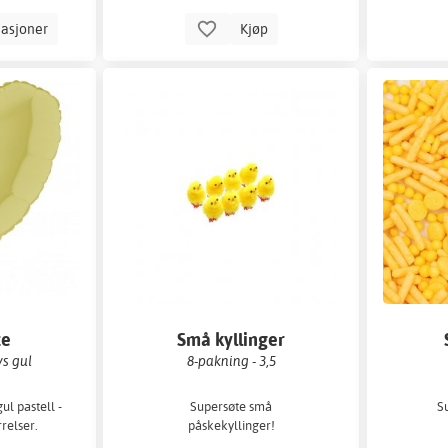
iasjoner
Kjøp
te
Små kyllinger
ys gul
8-pakning - 3,5
gul pastell -
Supersøte små
Su
rrelser.
påskekyllinger!