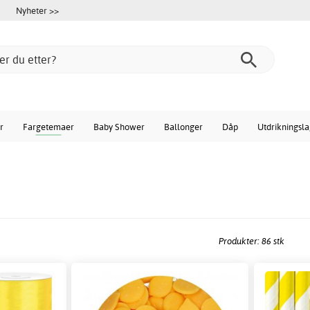
Nyheter >>
r
Fargetemaer
Baby Shower
Ballonger
Dåp
Utdrikningsl
Produkter: 86 stk