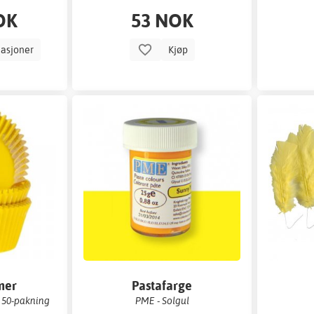
OK
53 NOK
iasjoner
Kjøp
mer
Pastafarge
- 50-pakning
PME - Solgul