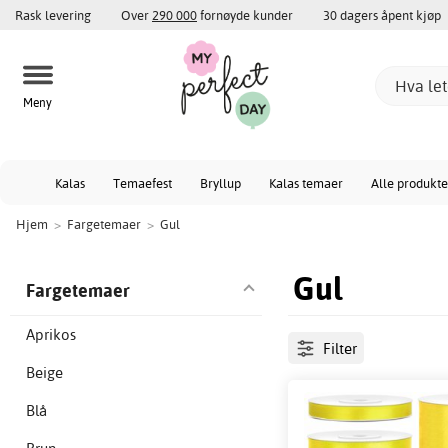
Rask levering
Over
290 000
fornøyde kunder
30 dagers åpent kjøp
Meny
Kalas
Temaefest
Bryllup
Kalas temaer
Alle produkte
Hjem
>
Fargetemaer
>
Gul
Gul
Fargetemaer
Aprikos
Filter
Beige
Blå