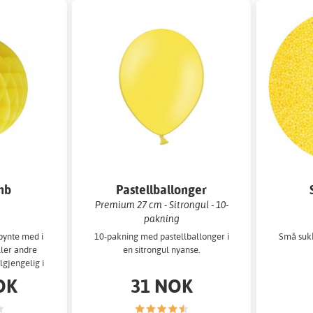
mb
Pastellballonger
Premium 27 cm - Sitrongul - 10-
pakning
pynte med i
10-pakning med pastellballonger i
Små sukk
eller andre
en sitrongul nyanse.
lgjengelig i
tørrel
OK
31 NOK