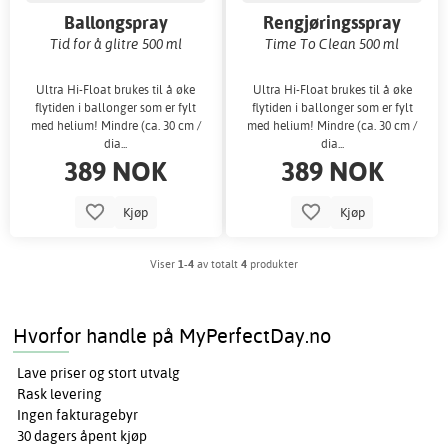
Ballongspray
Rengjøringsspray
Tid for å glitre 500 ml
Time To Clean 500 ml
Ultra Hi-Float brukes til å øke
Ultra Hi-Float brukes til å øke
flytiden i ballonger som er fylt
flytiden i ballonger som er fylt
med helium! Mindre (ca. 30 cm /
med helium! Mindre (ca. 30 cm /
dia...
dia...
389 NOK
389 NOK
Kjøp
Kjøp
Viser
1-4
av totalt
4
produkter
Hvorfor handle på MyPerfectDay.no
Lave priser og stort utvalg
Rask levering
Ingen fakturagebyr
30 dagers åpent kjøp