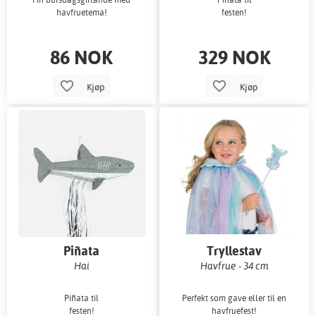
havfruetema!
festen!
86 NOK
329 NOK
Kjøp
Kjøp
Piñata
Tryllestav
Hai
Havfrue - 34 cm
Piñata til
Perfekt som gave eller til en
festen!
havfruefest!