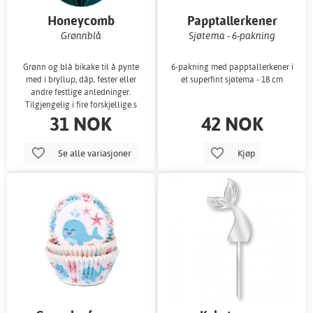
Honeycomb
Papptallerkener
Grønnblå
Sjøtema - 6-pakning
Grønn og blå bikake til å pynte
6-pakning med papptallerkener i
med i bryllup, dåp, fester eller
et superfint sjøtema - 18 cm
andre festlige anledninger.
Tilgjengelig i fire forskjellige s
31 NOK
42 NOK
Se alle variasjoner
Kjøp