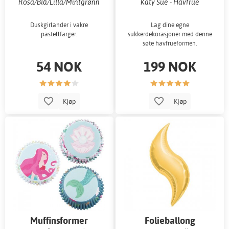
Rosa/Blå/Lilla/Mintgrønn
Katy Sue - Havfrue
Duskgirlander i vakre
Lag dine egne
pastellfarger.
sukkerdekorasjoner med denne
søte havfrueformen.
54 NOK
199 NOK
Kjøp
Kjøp
Muffinsformer
Folieballong