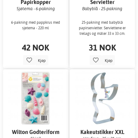
Papirkopper
Servietter
Sjøtema - 6-pakning
Babyblå - 25-pakning
6-pakning med pappkrus med
25-pakning med babyblå
sjøtema - 220 ml
papirservietter. Serviettene er
trelags og måler 33 x 33 cm.
42 NOK
31 NOK
Kjøp
Kjøp
Wilton Godteriform
Kakeutstikker XXL