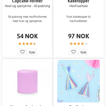
Cupcake-former
Kaketopper
Hval og sjøstjerne - 50-pakning
Havfruehale
50-pakning med muffinsformer
Flott kaketopper til
med hval og sjøstjerner.
havfruefesten.
54 NOK
97 NOK
Kjøp
Kjøp