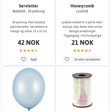
Servietter
Honeycomb
Babyblå - 20-pakning
Lyseblå
20-pakning med babyblå
Lyseblå bikake til å pynte med i
papirservietter. Serviettene er
bryllup, dåp, fester eller andre
trelags og måler 33 x 33 cm.
festlige anledninger.
Tilgjengelig i fire forskjellige
42 NOK
21 NOK
større
Kjøp
Se alle variasjoner