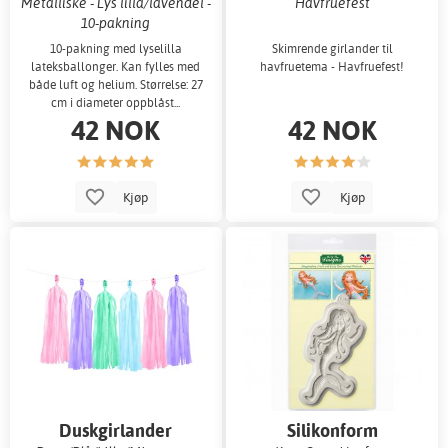
Metalliske - Lys lilla/lavendel -
Havfruefest
10-pakning
10-pakning med lyselilla
Skimrende girlander til
lateksballonger. Kan fylles med
havfruetema - Havfruefest!
både luft og helium. Størrelse: 27
cm i diameter oppblåst...
42 NOK
42 NOK
Kjøp
Kjøp
Duskgirlander
Silikonform