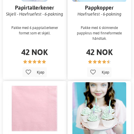
Papirtallerkener
Pappkopper
Skjell - Havfruefest - 6-pakning
Havfruefest - 6-pakning
Pakke med 6 papptallerkener
Pakke med 6 skimrende
formet som et skjell.
pappkrus med finneformede
håndtak.
42 NOK
42 NOK
Kjøp
Kjøp