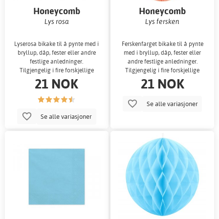
Honeycomb
Honeycomb
Lys rosa
Lys fersken
Lyserosa bikake til å pynte med i
Ferskenfarget bikake til å pynte
bryllup, dåp, fester eller andre
med i bryllup, dåp, fester eller
festlige anledninger.
andre festlige anledninger.
Tilgjengelig i fire forskjellige
Tilgjengelig i fire forskjellige
21 NOK
21 NOK
størr
Se alle variasjoner
Se alle variasjoner