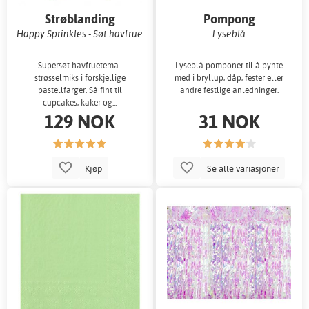
Strøblanding
Pompong
Happy Sprinkles - Søt havfrue
Lyseblå
Supersøt havfruetema-
Lyseblå pomponer til å pynte
strøsselmiks i forskjellige
med i bryllup, dåp, fester eller
pastellfarger. Så fint til
andre festlige anledninger.
cupcakes, kaker og...
129 NOK
31 NOK
Kjøp
Se alle variasjoner