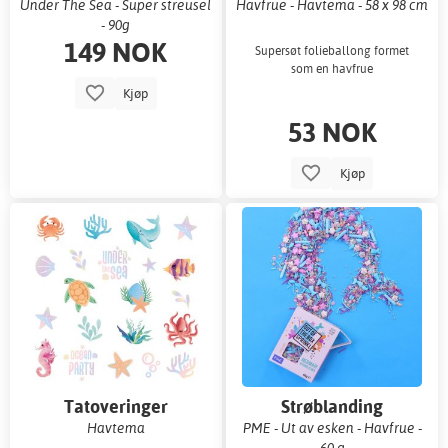
Under The Sea - Super streusel
Havfrue - Havtema - 58 x 98 cm
- 90g
149 NOK
Supersøt folieballong formet
som en havfrue
Kjøp
53 NOK
Kjøp
Tatoveringer
Strøblanding
Havtema
PME - Ut av esken - Havfrue -
60 g