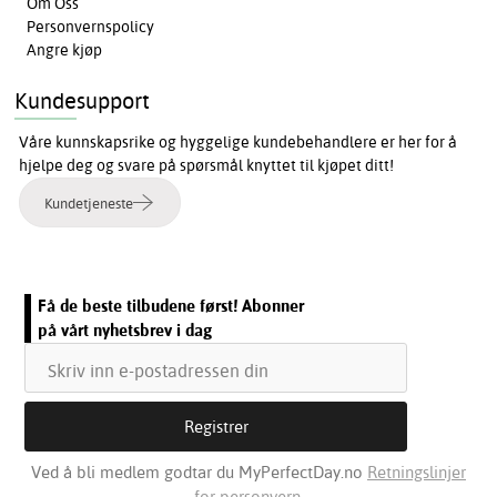
Om Oss
Personvernspolicy
Angre kjøp
Kundesupport
Våre kunnskapsrike og hyggelige kundebehandlere er her for å
hjelpe deg og svare på spørsmål knyttet til kjøpet ditt!
Kundetjeneste
Få de beste tilbudene først! Abonner
på vårt nyhetsbrev i dag
Ved å bli medlem godtar du MyPerfectDay.no
Retningslinjer
for personvern.