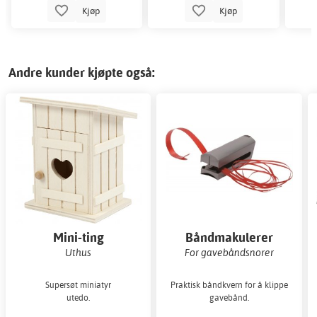
Kjøp
Kjøp
Andre kunder kjøpte også:
Mini-ting
Båndmakulerer
Uthus
For gavebåndsnorer
Supersøt miniatyr
Praktisk båndkvern for å klippe
utedo.
gavebånd.