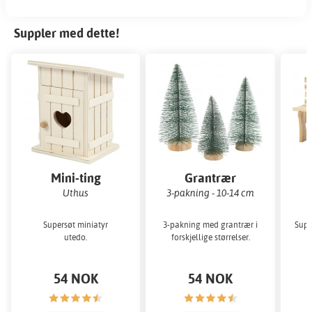
Suppler med dette!
Mini-ting
Grantrær
Uthus
3-pakning - 10-14 cm
Supersøt miniatyr
3-pakning med grantrær i
Supe
utedo.
forskjellige størrelser.
54 NOK
54 NOK