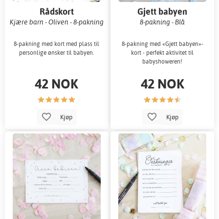
Rådskort
Gjett babyen
Kjære barn - Oliven - 8-pakning
8-pakning - Blå
8-pakning med kort med plass til
8-pakning med «Gjett babyen»-
personlige ønsker til babyen.
kort - perfekt aktivitet til
babyshoweren!
42 NOK
42 NOK
Kjøp
Kjøp