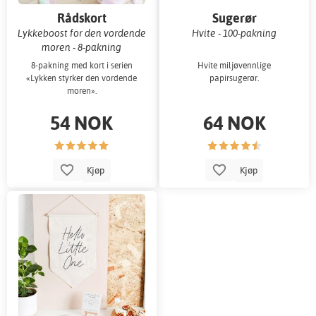
Rådskort
Sugerør
Lykkeboost for den vordende
Hvite - 100-pakning
moren - 8-pakning
8-pakning med kort i serien
Hvite miljøvennlige
«Lykken styrker den vordende
papirsugerør.
moren».
54 NOK
64 NOK
Kjøp
Kjøp