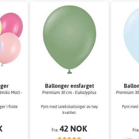
nger
Ballonger ensfarget
Ballo
lmiks Matt -
Premium 30 cm - Eukalyptus
Premium 30
er i flotte
Pynt med lateksballonger av høy
Pynt med 
.
kvalitet.
K
42 NOK
Fra:
Fra