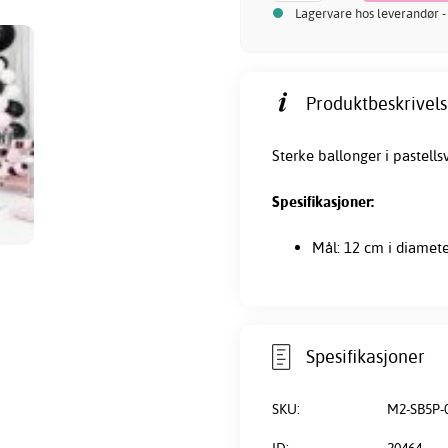
Lagervare hos leverandør -
Produktbeskrivels
Sterke
ballonger
i pastellsv
Spesifikasjoner:
Mål: 12 cm i diamet
Spesifikasjoner
SKU:
M2-SB5P-
ID:
20464