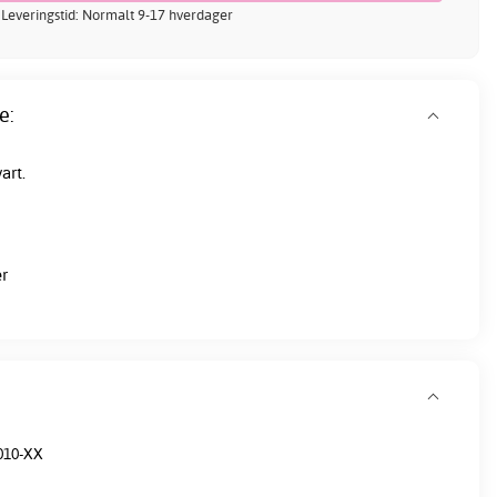
 Leveringstid: Normalt 9-17 hverdager
e:
art.
er
010-XX