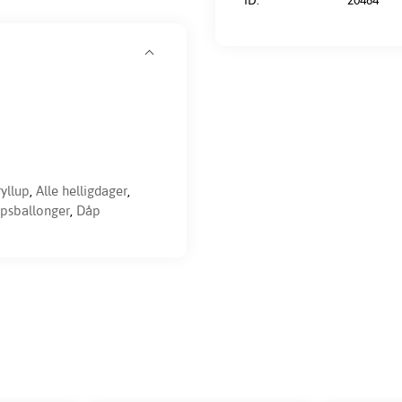
ryllup
,
Alle helligdager
,
psballonger
,
Dåp