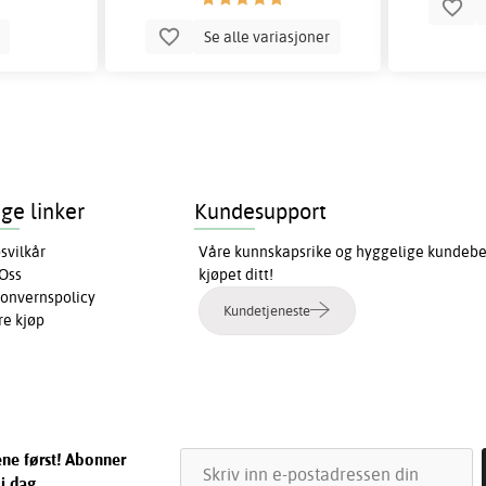
p
Se alle variasjoner
ige linker
Kundesupport
svilkår
Våre kunnskapsrike og hyggelige kundebeha
Oss
kjøpet ditt!
onvernspolicy
Kundetjeneste
re kjøp
ene først! Abonner
 i dag