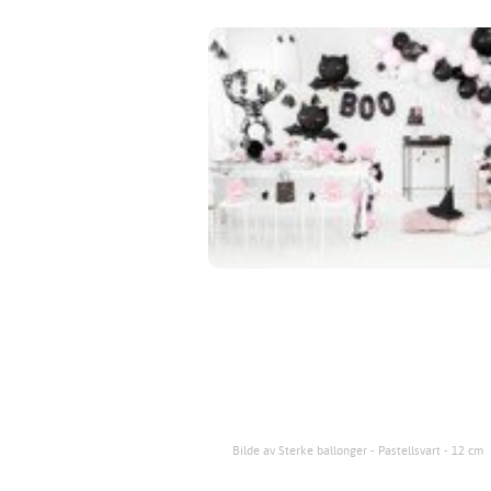
Bilde av Sterke ballonger - Pastellsvart - 12 cm