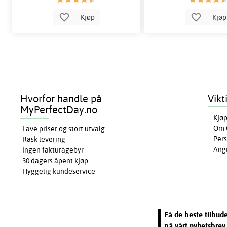
Kjøp
Kjø
Hvorfor handle på
Vikt
MyPerfectDay.no
Kjøp
Om 
Lave priser og stort utvalg
Pers
Rask levering
Ang
Ingen fakturagebyr
30 dagers åpent kjøp
Hyggelig kundeservice
Få de beste tilbud
på vårt nyhetsbrev