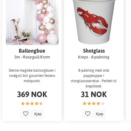
Ballongbue
Shotglass
5m - Rosegull/Krom
Kreps - 8-pakning
Denne magiske ballongbuen i
8-pakning med små
roségull blir garantert festens
pappkopper i
midtpunkt.
shotglassstørrelse - Perfekt til
krepsfatet.
369 NOK
31 NOK
Kjøp
Kjøp