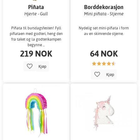
Piñata
Borddekorasjon
Hjerte - Gull
Mini piñata - Stjerne
Piñata til bursdagsfesten! Fyll
Nydelig søt mini-piñata i form
piñataen med godteri, heng den
av en skimrende stjerne.
fra taket og la godterikampen
begynne ...
219 NOK
64 NOK
Kjøp
Kjøp