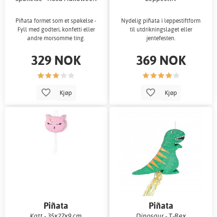
Piñata formet som et spøkelse -
Nydelig piñata i leppestiftform
Fyll med godteri, konfetti eller
til utdrikningslaget eller
andre morsomme ting.
jentefesten.
329 NOK
369 NOK
Kjøp
Kjøp
Piñata
Piñata
Katt - 35x27x9 cm
Dinosaur - T-Rex