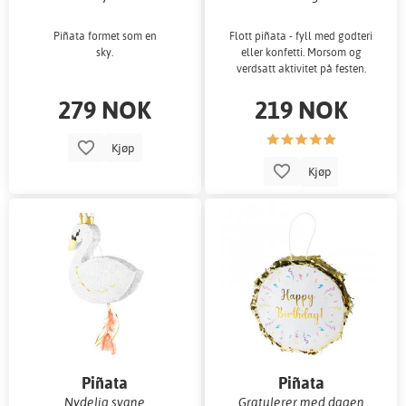
Piñata formet som en
Flott piñata - fyll med godteri
sky.
eller konfetti. Morsom og
verdsatt aktivitet på festen.
279 NOK
219 NOK
Kjøp
Kjøp
Piñata
Piñata
Nydelig svane
Gratulerer med dagen