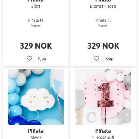
Slott
Blomst - Rosa
Piñata til
Piñata til
festen!
festen!
329 NOK
329 NOK
Kjøp
Kjøp
PIñata
PIñata
Skyer
1 - Roségull