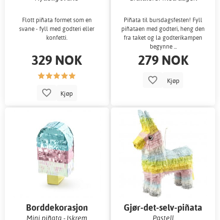
Flott piñata formet som en
Piñata til bursdagsfesten! Fyll
svane - fyll med godteri eller
piñataen med godteri, heng den
konfetti.
fra taket og la godterikampen
begynne ...
329 NOK
279 NOK
Kjøp
Kjøp
Borddekorasjon
Gjør-det-selv-piñata
Mini piñata - Iskrem
Pastell