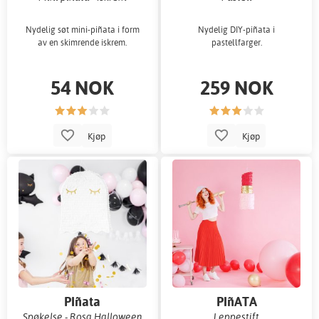
Nydelig søt mini-piñata i form
Nydelig DIY-piñata i
av en skimrende iskrem.
pastellfarger.
54 NOK
259 NOK
Kjøp
Kjøp
PIñata
PIñATA
Spøkelse - Rosa Halloween
Leppestift