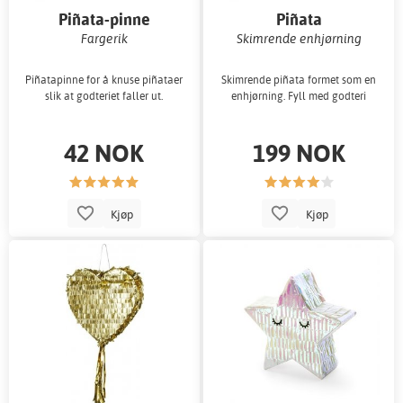
Piñata-pinne
Piñata
Fargerik
Skimrende enhjørning
Piñatapinne for å knuse piñataer
Skimrende piñata formet som en
slik at godteriet faller ut.
enhjørning. Fyll med godteri
42 NOK
199 NOK
Kjøp
Kjøp