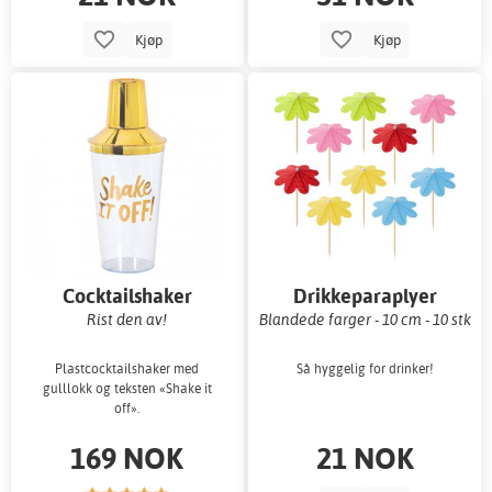
Kjøp
Kjøp
Cocktailshaker
Drikkeparaplyer
Rist den av!
Blandede farger - 10 cm - 10 stk
Plastcocktailshaker med
Så hyggelig for drinker!
gulllokk og teksten «Shake it
off».
169 NOK
21 NOK