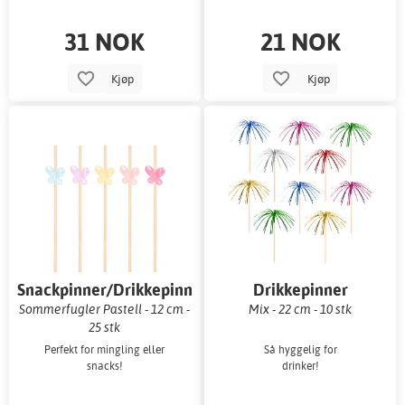
31 NOK
21 NOK
Kjøp
Kjøp
Snackpinner/Drikkepinner
Drikkepinner
Sommerfugler Pastell - 12 cm -
Mix - 22 cm - 10 stk
25 stk
Perfekt for mingling eller
Så hyggelig for
snacks!
drinker!