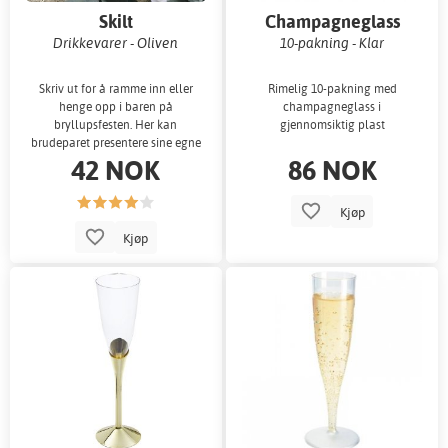
Skilt
Champagneglass
Drikkevarer - Oliven
10-pakning - Klar
Skriv ut for å ramme inn eller
Rimelig 10-pakning med
henge opp i baren på
champagneglass i
bryllupsfesten. Her kan
gjennomsiktig plast
brudeparet presentere sine egne
42 NOK
86 NOK
favorittdrinker.
Kjøp
Kjøp