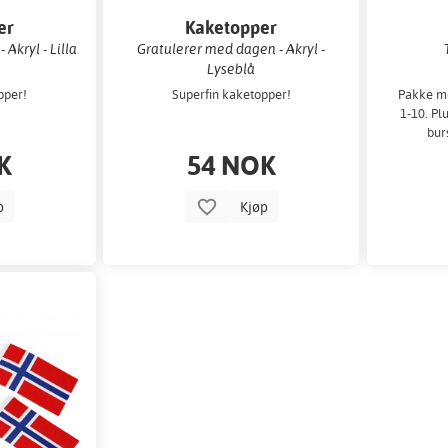
er
Kaketopper
Akryl - Lilla
Gratulerer med dagen - Akryl -
Lyseblå
pper!
Superfin kaketopper!
Pakke med
1-10. Pl
bur
n
K
54 NOK
p
Kjøp