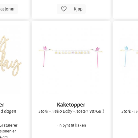
iasjoner
Kjøp
er
Kaketopper
med dagen
Stork - Hello Baby - Rosa/Hvit/Gull
Stork - H
Gratulerer
Fin pynt til kaken
sjonen er
4 cm.