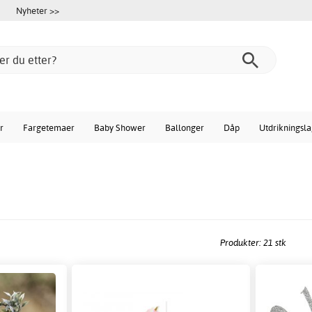
Nyheter >>
r
Fargetemaer
Baby Shower
Ballonger
Dåp
Utdrikningsl
Produkter: 21 stk