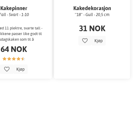
Kakepinner
Kakedekorasjon
Tall - Svart - 1-10
''18'' - Gull - 20,5 cm
31 NOK
 11 plektre, svarte tall -
ukkene passer like godt til
sdagskaken som til å
Kjøp
ummerere hullene.
64 NOK
Kjøp