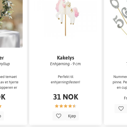
er
Kakelys
Bryllup
Enhjørning - 9 cm
med temaet
Perfekt til
Nummer i
av et hjerte
enhjørningsfesten!
pinne. Pe
Topperen er
en cup
OK
31 NOK
F
p
Kjøp