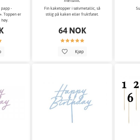
metallic
 papp -
Fin kaketopper i sølvmetallic, så
Su
». Toppen er
stilig på kaken eller fruktfatet.
 høy.
K
64 NOK
p
Kjøp