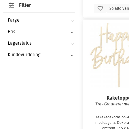
Filter
Se alle var
Farge
Pris
Lagerstatus
Kundevurdering
Kaketopp
Tre - Gratulerer 
Trekakedekorasjon «
med dagen». Dekora
omtrent 12,5 x 1