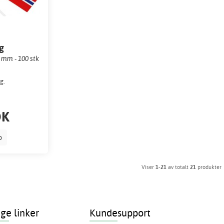
g
 mm - 100 stk
g.
OK
p
Viser
1-21
av totalt
21
produkter
ige linker
Kundesupport