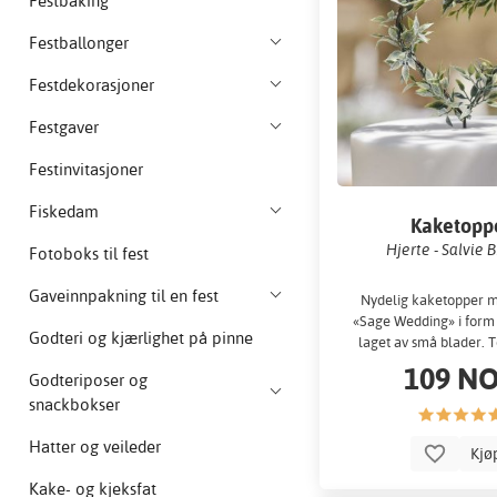
Festbaking
Festballonger
Festdekorasjoner
Festgaver
Festinvitasjoner
Fiskedam
Kaketopp
Hjerte - Salvie 
Fotoboks til fest
Gaveinnpakning til en fest
Nydelig kaketopper 
«Sage Wedding» i form 
Godteri og kjærlighet på pinne
laget av små blader. 
12x12 cm...
109 N
Godteriposer og
snackbokser
Hatter og veileder
Kjø
Kake- og kjeksfat