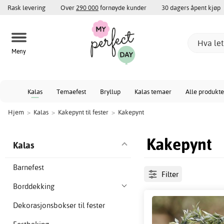
Rask levering
Over
290 000
fornøyde kunder
30 dagers åpent kjøp
Meny
Kalas
Temaefest
Bryllup
Kalas temaer
Alle produkte
Hjem
>
Kalas
>
Kakepynt til fester
>
Kakepynt
Kakepynt
Kalas
Barnefest
Filter
Borddekking
Dekorasjonsbokser til fester