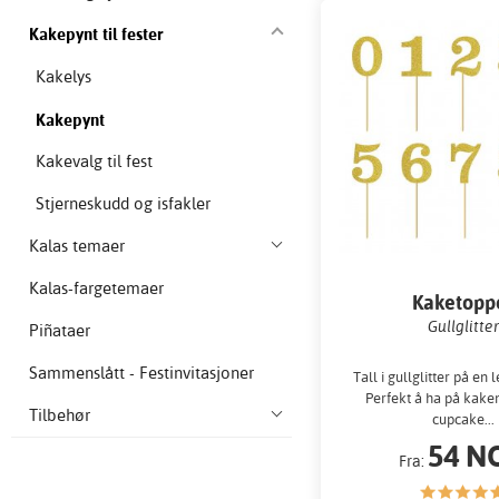
Kakepynt til fester
Kakelys
Kakepynt
Kakevalg til fest
Stjerneskudd og isfakler
Kalas temaer
Kalas-fargetemaer
Kaketopp
Gullglitter
Piñataer
Sammenslått - Festinvitasjoner
Tall i gullglitter på en 
Perfekt å ha på kaken
Tilbehør
cupcake...
54 N
Fra: