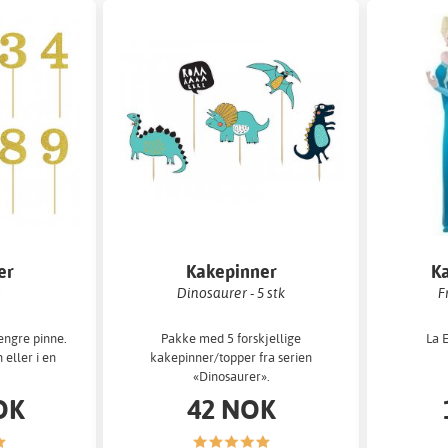
er
Kakepinner
K
Dinosaurer - 5 stk
F
lengre pinne.
Pakke med 5 forskjellige
La E
 eller i en
kakepinner/topper fra serien
«Dinosaurer».
OK
42 NOK