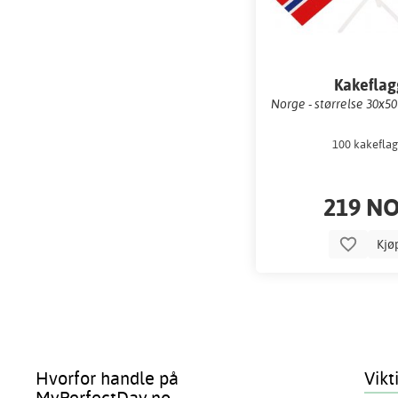
Kakeflag
Norge - størrelse 30x50
100 kakeflag
219 N
Kjø
Hvorfor handle på
Vikt
MyPerfectDay.no