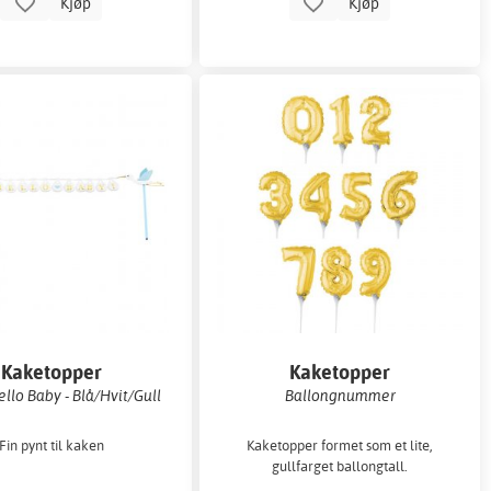
Kjøp
Kjøp
Kaketopper
Kaketopper
ello Baby - Blå/Hvit/Gull
Ballongnummer
Fin pynt til kaken
Kaketopper formet som et lite,
gullfarget ballongtall.