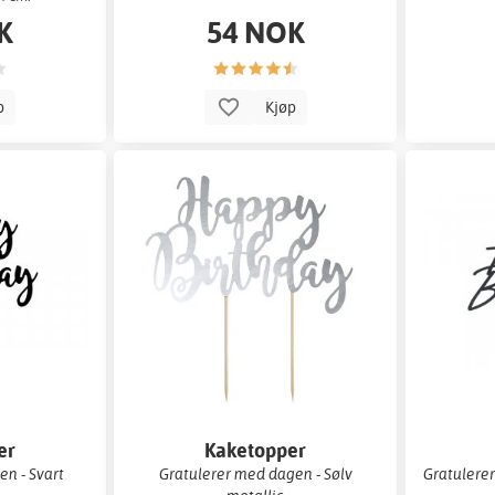
K
54 NOK
p
Kjøp
er
Kaketopper
en - Svart
Gratulerer med dagen - Sølv
Gratulerer