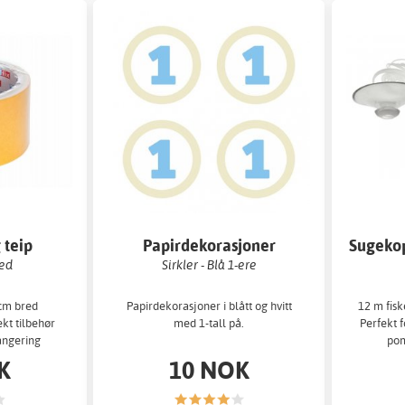
 teip
Papirdekorasjoner
Sugekop
red
Sirkler - Blå 1-ere
 cm bred
Papirdekorasjoner i blått og hvitt
12 m fis
ekt tilbehør
med 1-tall på.
Perfekt 
angering
pom
K
10 NOK