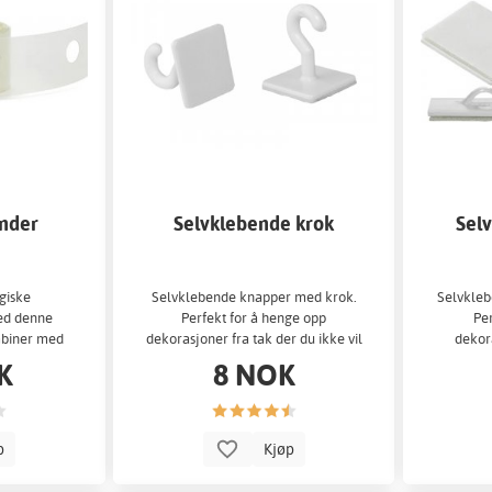
ander
Selvklebende krok
Sel
giske
Selvklebende knapper med krok.
Selvkleb
ed denne
Perfekt for å henge opp
Per
mbiner med
dekorasjoner fra tak der du ikke vil
dekor
våre.
søle...
K
8 NOK
p
Kjøp