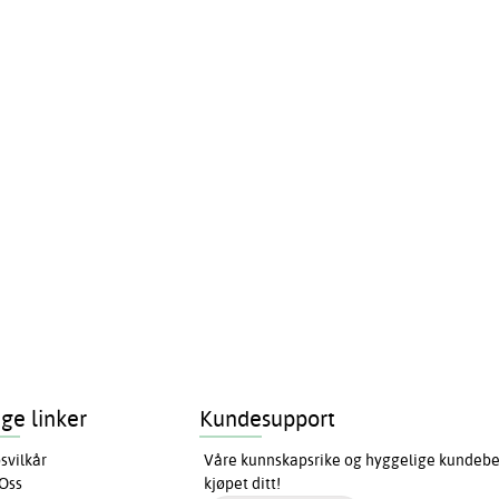
ige linker
Kundesupport
svilkår
Våre kunnskapsrike og hyggelige kundebeha
Oss
kjøpet ditt!