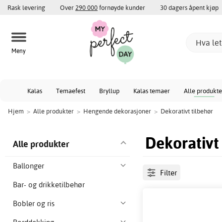
Rask levering
Over
290 000
fornøyde kunder
30 dagers åpent kjøp
Meny
Kalas
Temaefest
Bryllup
Kalas temaer
Alle produkte
Hjem
>
Alle produkter
>
Hengende dekorasjoner
>
Dekorativt tilbehør
Dekorativt
Alle produkter
Ballonger
Filter
Bar- og drikketilbehør
Bobler og ris