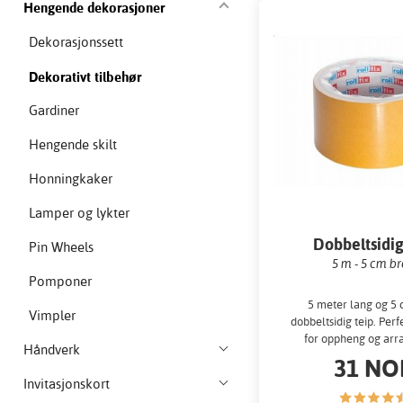
Hengende dekorasjoner
Dekorasjonssett
Dekorativt tilbehør
Gardiner
Hengende skilt
Honningkaker
Lamper og lykter
Dobbeltsidig
Pin Wheels
5 m - 5 cm b
Pomponer
5 meter lang og 5
Vimpler
dobbeltsidig teip. Perf
for oppheng og arr
Håndverk
31 NO
Invitasjonskort