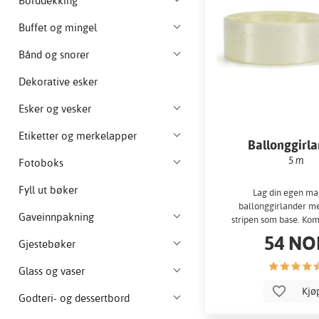
Borddekking
Buffet og mingel
Bånd og snorer
Dekorative esker
Esker og vesker
Etiketter og merkelapper
Ballonggirl
5 m
Fotoboks
Fyll ut bøker
Lag din egen ma
ballonggirlander m
Gaveinnpakning
stripen som base. Ko
alle ballongene 
54 NO
Gjestebøker
Glass og vaser
Kjø
Godteri- og dessertbord