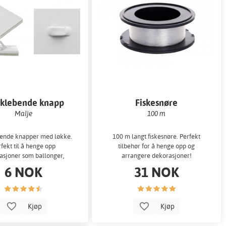
vklebende knapp
Fiskesnøre
Malje
100 m
ende knapper med løkke.
100 m langt fiskesnøre. Perfekt
fekt til å henge opp
tilbehør for å henge opp og
asjoner som ballonger,
arrangere dekorasjoner!
honningkaker,...
6 NOK
31 NOK
Kjøp
Kjøp