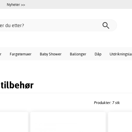
Nyheter >>
r
Fargetemaer
Baby Shower
Ballonger
Dåp
Utdrikningsl
 tilbehør
Produkter: 7 stk