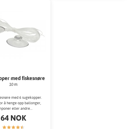
per med fiskesnøre
10 m
kesnøre med 6 sugekopper.
for å henge opp ballonger,
poner eller andre...
64 NOK