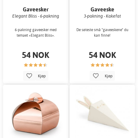
Gaveesker
Gaveeske
Elegant Bliss - 6-pakning
3-pakning - Kakefat
6-pakning gaveesker med
De søteste små "gaveeskene" du
temaet «Elegant Bliss».
kan finne!
54 NOK
54 NOK
Kjøp
Kjøp