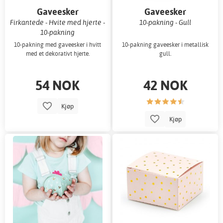
Gaveesker
Gaveesker
Firkantede - Hvite med hjerte -
10-pakning - Gull
10-pakning
10-pakning med gaveesker i hvitt
10-pakning gaveesker i metallisk
med et dekorativt hjerte.
gull.
54 NOK
42 NOK
Kjøp
Kjøp