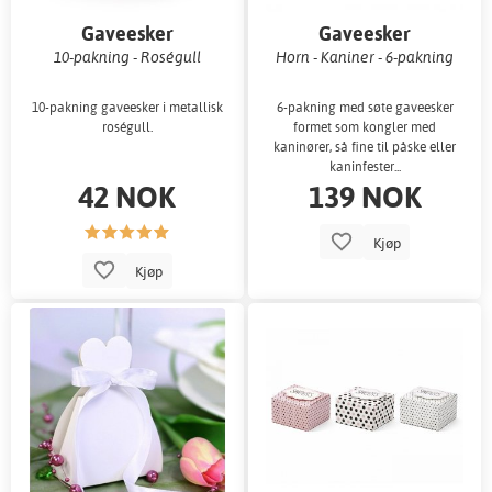
Gaveesker
Gaveesker
10-pakning - Roségull
Horn - Kaniner - 6-pakning
10-pakning gaveesker i metallisk
6-pakning med søte gaveesker
roségull.
formet som kongler med
kaninører, så fine til påske eller
kaninfester...
42 NOK
139 NOK
Kjøp
Kjøp