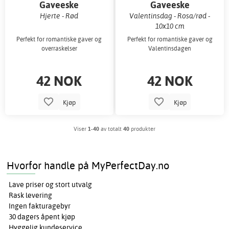
Gaveeske
Gaveeske
Hjerte - Rød
Valentinsdag - Rosa/rød -
10x10 cm
Perfekt for romantiske gaver og
Perfekt for romantiske gaver og
overraskelser
Valentinsdagen
42 NOK
42 NOK
Kjøp
Kjøp
Viser
1-40
av totalt
40
produkter
Hvorfor handle på MyPerfectDay.no
Lave priser og stort utvalg
Rask levering
Ingen fakturagebyr
30 dagers åpent kjøp
Hyggelig kundeservice