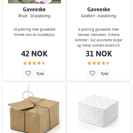
Gaveeske
Gaveeske
Brud - 10-pakning
Godteri - 6-pakning
10-pakning med gaveesker
6-pakning gaveesker med
formet som en brudekjole.
temaet «Søtsaker». Eskene
kommer i 3x2 assorterte farger
og måler omtrent 6x5x4 cm.
42 NOK
31 NOK
Kjøp
Kjøp