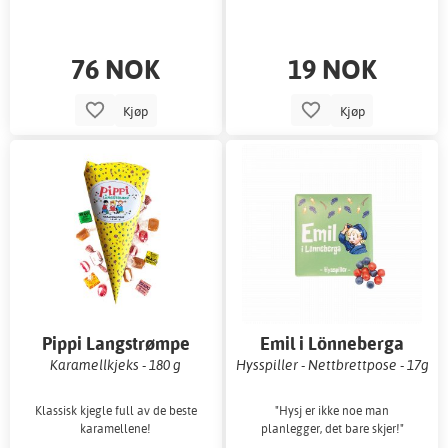
76 NOK
19 NOK
Kjøp
Kjøp
Pippi Langstrømpe
Emil i Lönneberga
Karamellkjeks - 180 g
Hysspiller - Nettbrettpose - 17g
Klassisk kjegle full av de beste
"Hysj er ikke noe man
karamellene!
planlegger, det bare skjer!"