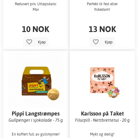
Redusert pris. Utløpsdato:
Perfekt til fest eller
Mai
fiskedam!
10 NOK
13 NOK
Kjøp
Kjøp
Pippi Langstrømpes
Karlsson på Taket
frakkveske
Gullpenger i sjokolade - 75 g
Filurpill - Nettbrettetui - 20 g
En koffert full av gullmynter!
Mykt og deilig!