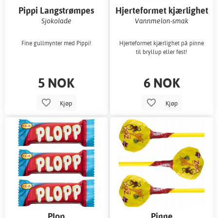
Pippi Langstrømpes
Hjerteformet kjærlighet
gullmynter
på pinne
Sjokolade
Vannmelon-smak
Fine gullmynter med Pippi!
Hjerteformet kjærlighet på pinne
til bryllup eller fest!
5 NOK
6 NOK
Kjøp
Kjøp
Plop
Pinne