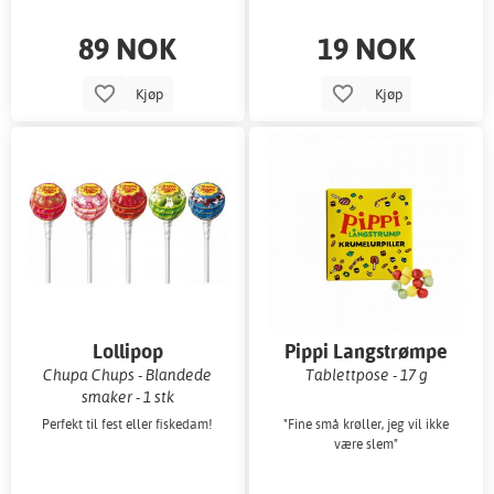
89 NOK
19 NOK
Kjøp
Kjøp
Lollipop
Pippi Langstrømpe
Smuldrete Piller
Chupa Chups - Blandede
Tablettpose - 17 g
smaker - 1 stk
Perfekt til fest eller fiskedam!
"Fine små krøller, jeg vil ikke
være slem"