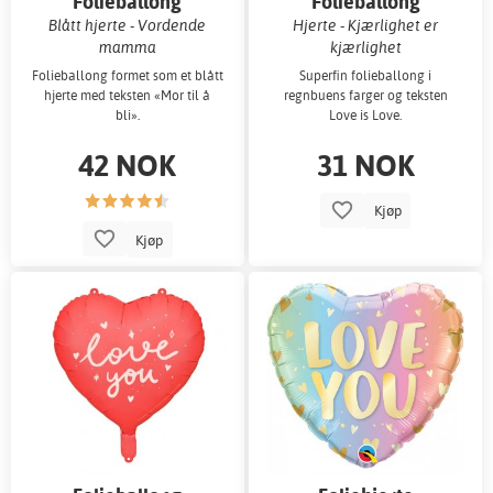
Folieballong
Folieballong
Blått hjerte - Vordende
Hjerte - Kjærlighet er
mamma
kjærlighet
Folieballong formet som et blått
Superfin folieballong i
hjerte med teksten «Mor til å
regnbuens farger og teksten
bli».
Love is Love.
42 NOK
31 NOK
Kjøp
Kjøp