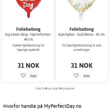
Folieballong
Folieballong
Jeg elsker deig - Hjerteformet -
Kjærlighet - Gull/Natur - 45 cm
46 cm
Vakker hjerteballong for
Fin kjærlighetsballong til alle
kjærlige øyeblikk
anledninger
31 NOK
31 NOK
Kjøp
Kjøp
Viser
1-46
av totalt
46
produkter
Hvorfor handle på MyPerfectDay.no