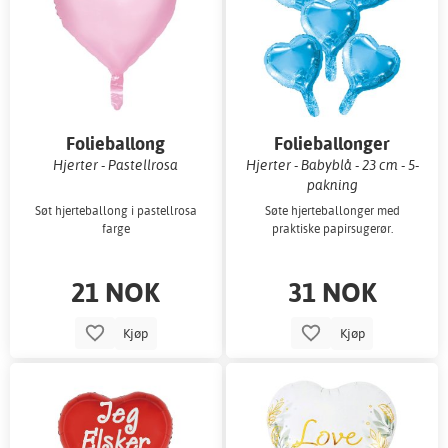
Folieballong
Folieballonger
Hjerter - Pastellrosa
Hjerter - Babyblå - 23 cm - 5-
pakning
Søt hjerteballong i pastellrosa
Søte hjerteballonger med
farge
praktiske papirsugerør.
21 NOK
31 NOK
Kjøp
Kjøp