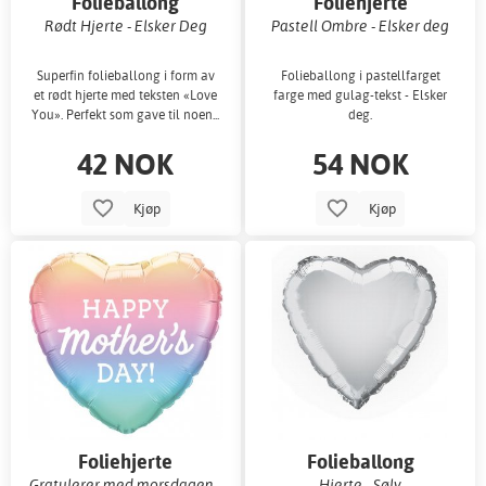
Folieballong
Foliehjerte
Rødt Hjerte - Elsker Deg
Pastell Ombre - Elsker deg
Superfin folieballong i form av
Folieballong i pastellfarget
et rødt hjerte med teksten «Love
farge med gulag-tekst - Elsker
You». Perfekt som gave til noen...
deg.
42 NOK
54 NOK
Kjøp
Kjøp
Foliehjerte
Folieballong
Gratulerer med morsdagen -
Hjerte - Sølv