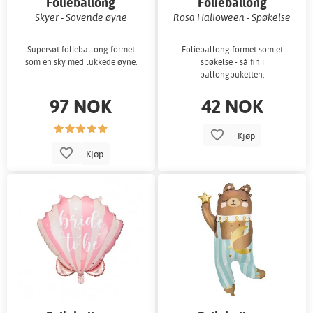
Folieballong
Folieballong
Skyer - Sovende øyne
Rosa Halloween - Spøkelse
Supersøt folieballong formet
Folieballong formet som et
som en sky med lukkede øyne.
spøkelse - så fin i
ballongbuketten.
97 NOK
42 NOK
Kjøp
Kjøp