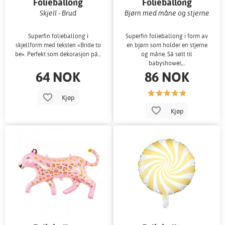
Folieballong
Folieballong
Skjell - Brud
Bjørn med måne og stjerne
Superfin folieballong i
Superfin folieballong i form av
skjellform med teksten «Bride to
en bjørn som holder en stjerne
be». Perfekt som dekorasjon på...
og måne. Så søtt til
babyshower,...
64 NOK
86 NOK
Kjøp
Kjøp