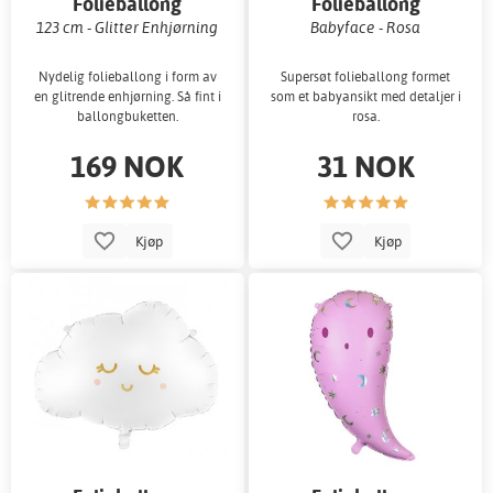
Folieballong
Folieballong
123 cm - Glitter Enhjørning
Babyface - Rosa
Nydelig folieballong i form av
Supersøt folieballong formet
en glitrende enhjørning. Så fint i
som et babyansikt med detaljer i
ballongbuketten.
rosa.
169 NOK
31 NOK
Kjøp
Kjøp