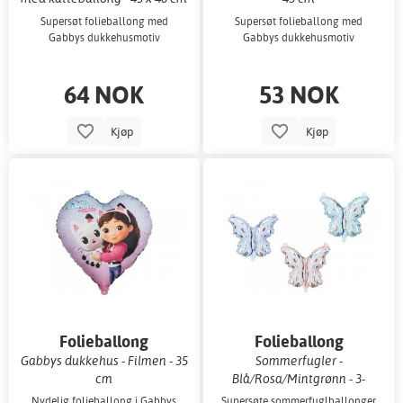
Supersøt folieballong med
Supersøt folieballong med
Gabbys dukkehusmotiv
Gabbys dukkehusmotiv
64 NOK
53 NOK
Kjøp
Kjøp
Folieballong
Folieballong
Gabbys dukkehus - Filmen - 35
Sommerfugler -
cm
Blå/Rosa/Mintgrønn - 3-
pakning
Nydelig folieballong i Gabbys
Supersøte sommerfuglballonger