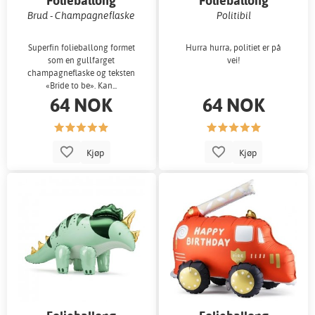
Folieballong
Folieballong
Brud - Champagneflaske
Politibil
Superfin folieballong formet
Hurra hurra, politiet er på
som en gullfarget
vei!
champagneflaske og teksten
«Bride to be». Kan...
64 NOK
64 NOK
Kjøp
Kjøp