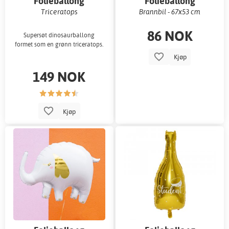
Folieballong
Folieballong
Triceratops
Brannbil - 67x53 cm
86 NOK
Supersøt dinosaurballong
formet som en grønn triceratops.
Kjøp
149 NOK
Kjøp