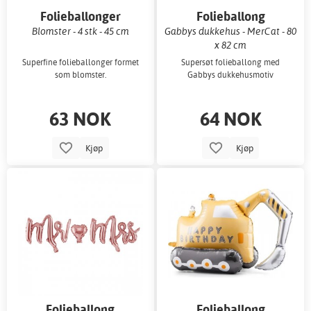
Folieballonger
Folieballong
Blomster - 4 stk - 45 cm
Gabbys dukkehus - MerCat - 80
x 82 cm
Superfine folieballonger formet
Supersøt folieballong med
som blomster.
Gabbys dukkehusmotiv
63 NOK
64 NOK
Kjøp
Kjøp
Folieballong
Folieballong