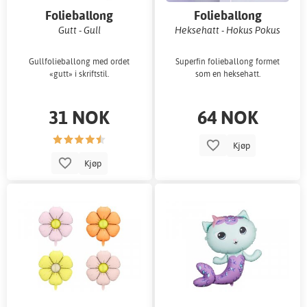
Folieballong
Folieballong
Gutt - Gull
Heksehatt - Hokus Pokus
Gullfolieballong med ordet
Superfin folieballong formet
«gutt» i skriftstil.
som en heksehatt.
31 NOK
64 NOK
Kjøp
Kjøp