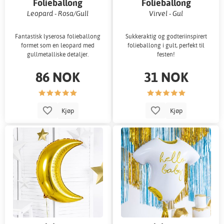
Folieballong
Folieballong
Leopard - Rosa/Gull
Virvel - Gul
Fantastisk lyserosa folieballong
Sukkeraktig og godteriinspirert
formet som en leopard med
folieballong i gult, perfekt til
gullmetalliske detaljer.
festen!
86 NOK
31 NOK
Kjøp
Kjøp