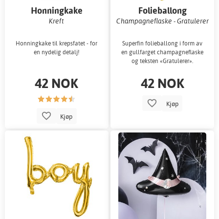
Honningkake
Folieballong
Kreft
Champagneflaske - Gratulerer
Honningkake til krepsfatet - for
Superfin folieballong i form av
en nydelig detalj!
en gullfarget champagneflaske
og teksten «Gratulerer».
42 NOK
42 NOK
Kjøp
Kjøp