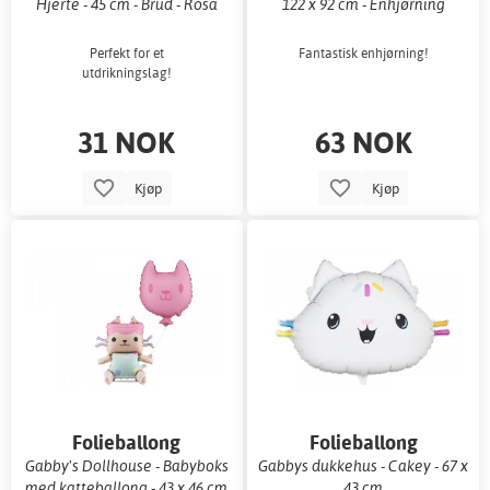
Hjerte - 45 cm - Brud - Rosa
122 x 92 cm - Enhjørning
Perfekt for et
Fantastisk enhjørning!
utdrikningslag!
31 NOK
63 NOK
Kjøp
Kjøp
Folieballong
Folieballong
Gabby's Dollhouse - Babyboks
Gabbys dukkehus - Cakey - 67 x
med katteballong - 43 x 46 cm
43 cm