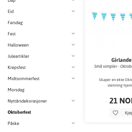
Dåp
Eid
Farsdag
Fest
Halloween
Juleartikler
Girlande
Små vimpler - Oktobe
Krepsfest
Midtsommerfest
Skaper en ekte Okt
stemning hje
Morsdag
21 NO
Nyttårsdekorasjoner
Oktoberfest
Kjø
Påske