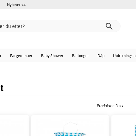
Nyheter >>
r
Fargetemaer
Baby Shower
Ballonger
Dåp
Utdrikningsl
t
Produkter: 3 stk