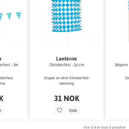
r
Lanterne
rfest - 3m
Oktoberfest - 16 cm
Bayern 
oberfest-
Skaper en ekte Oktoberfest-
Se
mme
stemning
K
31 NOK
p
Kjøp
Viser
1-3
av totalt
3
produkter