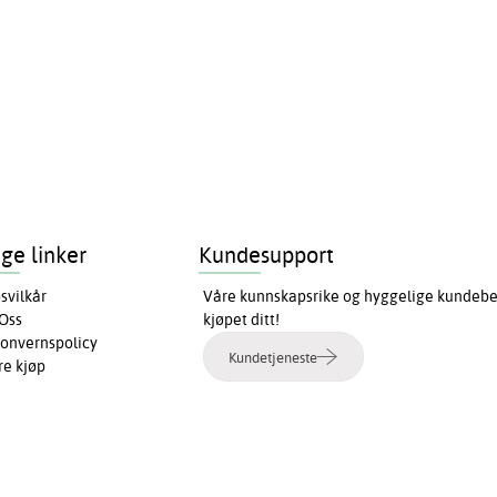
ige linker
Kundesupport
svilkår
Våre kunnskapsrike og hyggelige kundebeha
Oss
kjøpet ditt!
onvernspolicy
Kundetjeneste
re kjøp