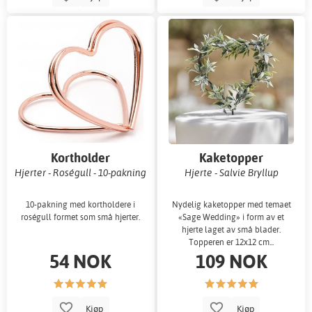
Kortholder
Kaketopper
Hjerter - Roségull - 10-pakning
Hjerte - Salvie Bryllup
10-pakning med kortholdere i
Nydelig kaketopper med temaet
roségull formet som små hjerter.
«Sage Wedding» i form av et
hjerte laget av små blader.
Topperen er 12x12 cm...
54 NOK
109 NOK
Kjøp
Kjøp