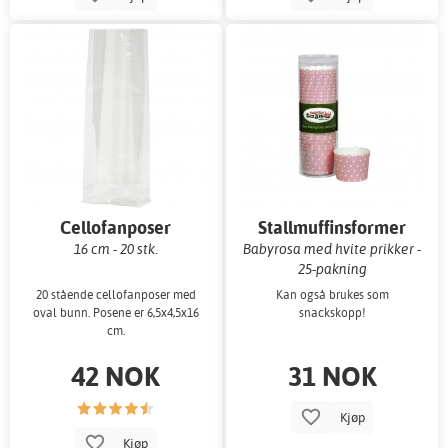
Cellofanposer
Stallmuffinsformer
16 cm - 20 stk.
Babyrosa med hvite prikker -
25-pakning
20 stående cellofanposer med
Kan også brukes som
oval bunn. Posene er 6,5x4,5x16
snackskopp!
cm.
42 NOK
31 NOK
Kjøp
Kjøp