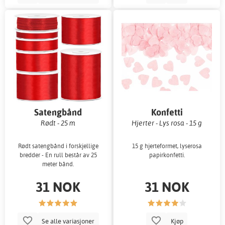
Satengbånd
Konfetti
Rødt - 25 m
Hjerter - Lys rosa - 15 g
Rødt satengbånd i forskjellige
15 g hjerteformet, lyserosa
bredder - En rull består av 25
papirkonfetti.
meter bånd.
31 NOK
31 NOK
Se alle variasjoner
Kjøp