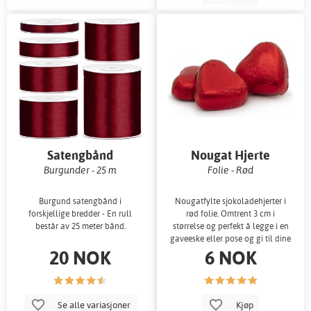
Satengbånd
Nougat Hjerte
Burgunder - 25 m
Folie - Rød
Burgund satengbånd i
Nougatfylte sjokoladehjerter i
forskjellige bredder - En rull
rød folie. Omtrent 3 cm i
består av 25 meter bånd.
størrelse og perfekt å legge i en
gaveeske eller pose og gi til dine
20 NOK
6 NOK
k
Se alle variasjoner
Kjøp