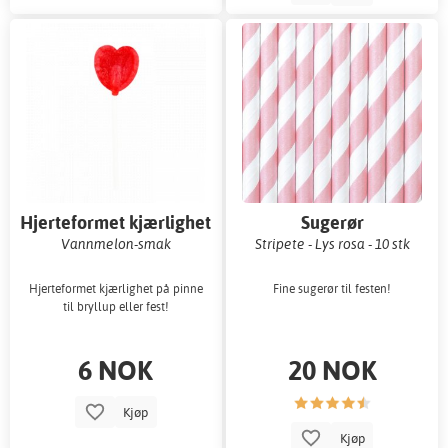
Hjerteformet kjærlighet
Sugerør
på pinne
Vannmelon-smak
Stripete - Lys rosa - 10 stk
Hjerteformet kjærlighet på pinne
Fine sugerør til festen!
til bryllup eller fest!
6 NOK
20 NOK
Kjøp
Kjøp