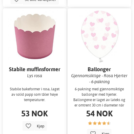
Stabile muffinsformer
Ballonger
Lys rosa
Gjennomsiktige - Rosa Hjerter
- 6-pakning
Stabile bakeformer i rosa, laget
6-pakning med gjennomsiktige
av solid papp som tåler høye
ballonger med hjerter.
temperaturer.
Ballongene er laget av lateks og
er omtrent 30 cm i diameter når
53 NOK
54 NOK
de er oppb
Kjøp
Kjøp