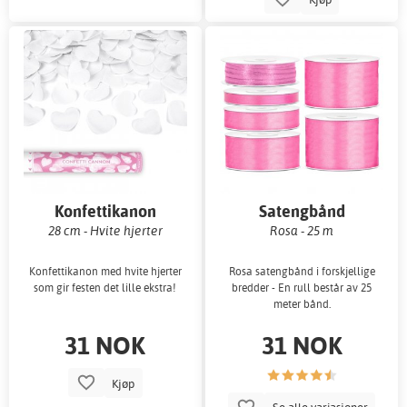
Konfettikanon
Satengbånd
28 cm - Hvite hjerter
Rosa - 25 m
Konfettikanon med hvite hjerter
Rosa satengbånd i forskjellige
som gir festen det lille ekstra!
bredder - En rull består av 25
meter bånd.
31 NOK
31 NOK
Kjøp
Se alle variasjoner