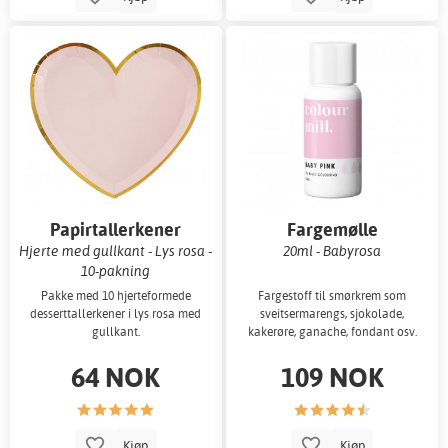
Papirtallerkener
Fargemølle
Hjerte med gullkant - Lys rosa -
20ml - Babyrosa
10-pakning
Pakke med 10 hjerteformede
Fargestoff til smørkrem som
desserttallerkener i lys rosa med
sveitsermarengs, sjokolade,
gullkant.
kakerøre, ganache, fondant osv.
64 NOK
109 NOK
Kjøp
Kjøp