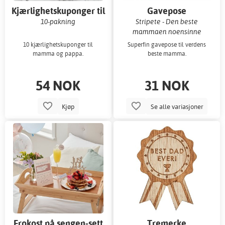
Kjærlighetskuponger til
Gavepose
mamma og pappa
10-pakning
Stripete - Den beste
mammaen noensinne
10 kjærlighetskuponger til
Superfin gavepose til verdens
mamma og pappa.
beste mamma.
54 NOK
31 NOK
Kjøp
Se alle variasjoner
Frokost på sengen-sett
Tremerke