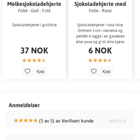
Melkesjokoladehjerte
Sjokoladehjerte med
fyll
Folie - Gull - 5 stk
Folie - Rosa
Sjokoladehjerter i gullfolie
Sjokoladehjerter i rosa folie.
Omtrent 3 cm i størrelse og
perfekt å legge i en gaveeske
eller pose og gi til dine kjære.
37 NOK
6 NOK
Kjøp
Kjøp
Anmeldelser
(5 av 5) av Verifisert kunde
2020-11-02