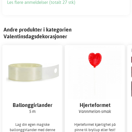
Les flere anmeldelser (totalt 27 stk)
Andre produkter i kategorien
Valentinsdagsdekorasjoner
Ballonggirlander
Hjerteformet
kjærlighet på pinne
5 m
Vannmelon-smak
Lag din egen magiske
Hjerteformet kjærlighet på
ballonggirlander med denne
pinne til bryllup eller fest!