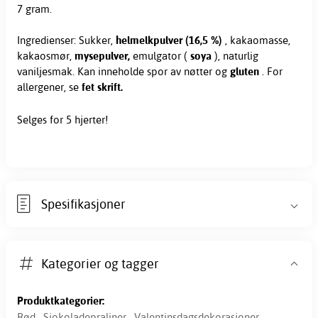
7 gram.
Ingredienser: Sukker,
helmelkpulver (16,5 %)
, kakaomasse,
kakaosmør,
mysepulver,
emulgator (
soya
), naturlig
vaniljesmak. Kan inneholde spor av nøtter og
gluten
. For
allergener, se
fet skrift.
Selges for 5 hjerter!
Spesifikasjoner
Kategorier og tagger
Produktkategorier:
Rød
,
Sjokoladepraliner
,
Valentinsdagsdekorasjoner
,