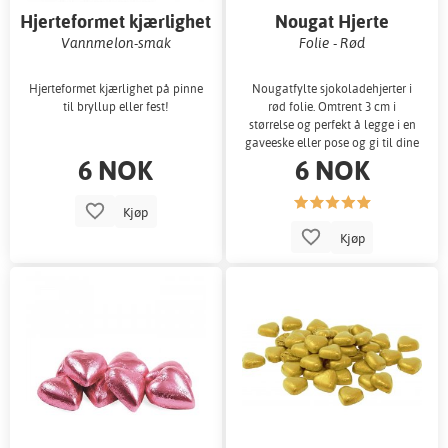
Hjerteformet kjærlighet
Nougat Hjerte
på pinne
Vannmelon-smak
Folie - Rød
Hjerteformet kjærlighet på pinne
Nougatfylte sjokoladehjerter i
til bryllup eller fest!
rød folie. Omtrent 3 cm i
størrelse og perfekt å legge i en
gaveeske eller pose og gi til dine
6 NOK
6 NOK
k
Kjøp
Kjøp