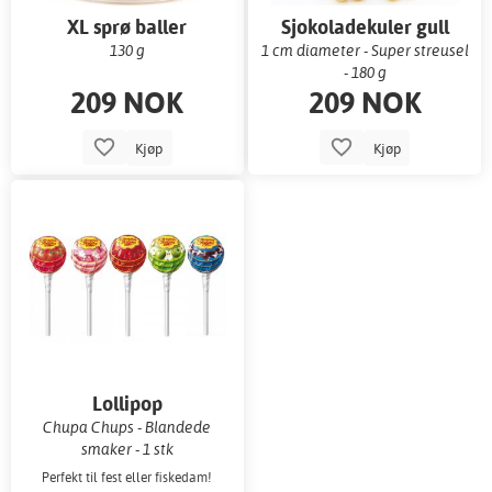
XL sprø baller
Sjokoladekuler gull
130 g
1 cm diameter - Super streusel
- 180 g
209 NOK
209 NOK
Kjøp
Kjøp
Lollipop
Chupa Chups - Blandede
smaker - 1 stk
Perfekt til fest eller fiskedam!