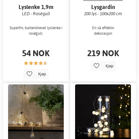
Lyslenke 1,9m
Lysgardin
LED - Roségull
200 lys - 100x200 cm
Superfin, batteridrevet lyslenke i
En så effektiv
roségull.
dekorasjon
54 NOK
219 NOK
Kjøp
Kjøp