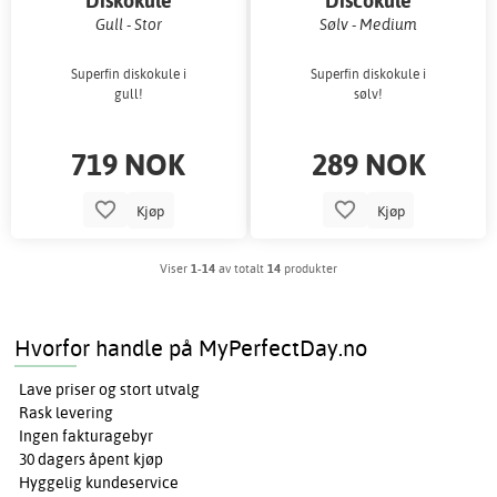
Diskokule
Discokule
Gull - Stor
Sølv - Medium
Superfin diskokule i
Superfin diskokule i
gull!
sølv!
719 NOK
289 NOK
Kjøp
Kjøp
Viser
1-14
av totalt
14
produkter
Hvorfor handle på MyPerfectDay.no
Lave priser og stort utvalg
Rask levering
Ingen fakturagebyr
30 dagers åpent kjøp
Hyggelig kundeservice