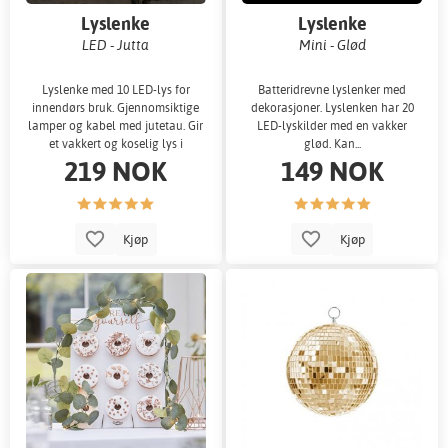
Lyslenke
Lyslenke
LED - Jutta
Mini - Glød
Lyslenke med 10 LED-lys for
Batteridrevne lyslenker med
innendørs bruk. Gjennomsiktige
dekorasjoner. Lyslenken har 20
lamper og kabel med jutetau. Gir
LED-lyskilder med en vakker
et vakkert og koselig lys i
glød. Kan...
219 NOK
149 NOK
hjemmet
Kjøp
Kjøp