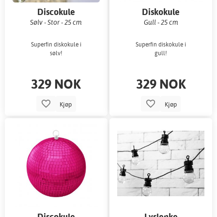
Discokule
Diskokule
Sølv - Stor - 25 cm
Gull - 25 cm
Superfin diskokule i
Superfin diskokule i
sølv!
gull!
329 NOK
329 NOK
Kjøp
Kjøp
Discokule
Lyslenke