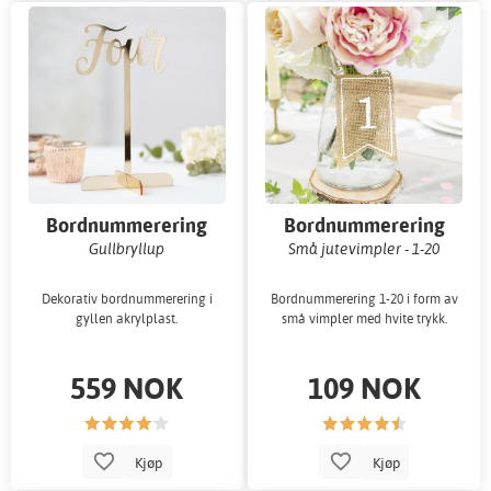
Bordnummerering
Bordnummerering
Gullbryllup
Små jutevimpler - 1-20
Dekorativ bordnummerering i
Bordnummerering 1-20 i form av
gyllen akrylplast.
små vimpler med hvite trykk.
559 NOK
109 NOK
Kjøp
Kjøp