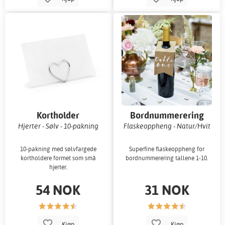
Kortholder
Bordnummerering
Hjerter - Sølv - 10-pakning
Flaskeoppheng - Natur/Hvit
10-pakning med sølvfargede
Superfine flaskeoppheng for
kortholdere formet som små
bordnummerering tallene 1-10.
hjerter.
54 NOK
31 NOK
Kjøp
Kjøp