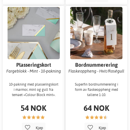
Plasseringskort
Bordnummerering
Fargeblokk - Mint - 10-pakning
Flaskeoppheng - Hvit/Roségull
10-pakning med plasseringskort
Superfin bordnummerering i
i marmor, mint og gull fra
form av flaskeoppheng med
temaet «Colour Block mint».
tallene 1-10.
54 NOK
64 NOK
Kjøp
Kjøp