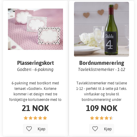
Plasseringskort
Bordnummerering
Godteri - 6-pakning
Tavleklistremerker - 1-12
6-pakning med bordkort med
Tavleklistremerker med tallene
temaet «Godteri». Kortene
1-12 - perfekt til å sette på f.eks.
kommer i et design med tre
vinflasker og bruke til
forskjellige kortutseende med to
bordnummerering under
21 NOK
109 NOK
av hver type.
bryllupsmiddag
Kjøp
Kjøp