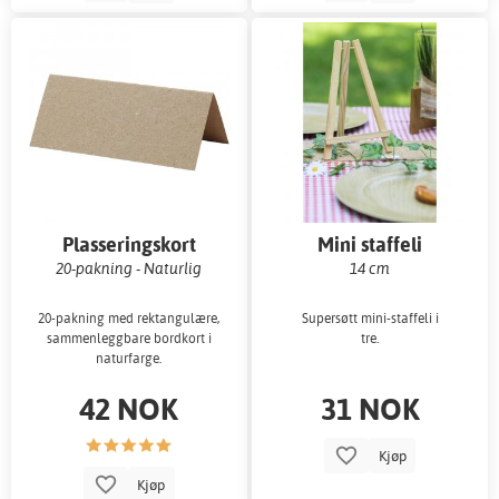
Plasseringskort
Mini staffeli
20-pakning - Naturlig
14 cm
20-pakning med rektangulære,
Supersøtt mini-staffeli i
sammenleggbare bordkort i
tre.
naturfarge.
42 NOK
31 NOK
Kjøp
Kjøp