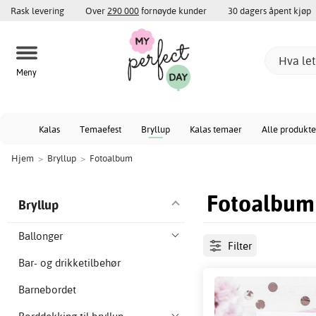
Rask levering
Over
290 000
fornøyde kunder
30 dagers åpent kjøp
Meny
Kalas
Temaefest
Bryllup
Kalas temaer
Alle produkte
Hjem
>
Bryllup
>
Fotoalbum
Fotoalbum
Bryllup
Ballonger
Filter
Bar- og drikketilbehør
Barnebordet