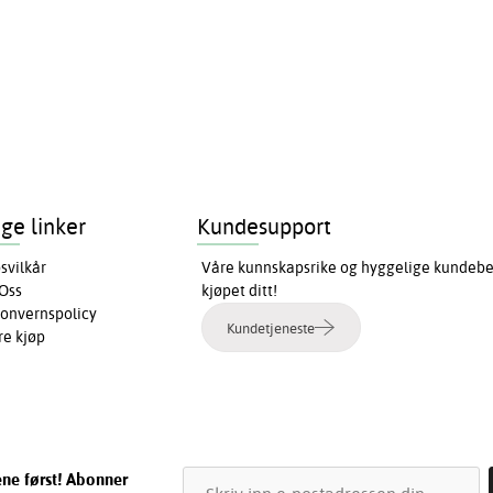
ige linker
Kundesupport
svilkår
Våre kunnskapsrike og hyggelige kundebeha
Oss
kjøpet ditt!
onvernspolicy
Kundetjeneste
re kjøp
ene først! Abonner