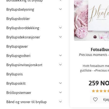
Borddekking til bryllup
Bryllupsbelysning
Bryllupsbobler
Bryllupsborddekking
Bryllupsdekorasjoner
Bryllupsgaver
Fotoalb
Precious moments -
Bryllupsgodteri
Bryllupsinvitasjonskort
Hvitt fotoalbum med
gullfolie - «Precious
Bryllupsris
259 N
Bryllupsskilt
Bröllopstemaer
Kjø
Bånd og snorer til bryllup