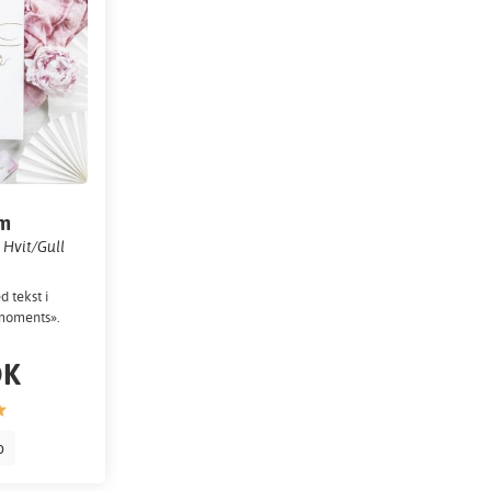
um
 Hvit/Gull
 tekst i
 moments».
OK
p