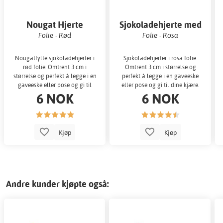
Nougat Hjerte
Sjokoladehjerte med
fyll
Folie - Rød
Folie - Rosa
Nougatfylte sjokoladehjerter i
Sjokoladehjerter i rosa folie.
rød folie. Omtrent 3 cm i
Omtrent 3 cm i størrelse og
størrelse og perfekt å legge i en
perfekt å legge i en gaveeske
gaveeske eller pose og gi til
eller pose og gi til dine kjære.
6 NOK
6 NOK
dine k
Kjøp
Kjøp
Andre kunder kjøpte også: