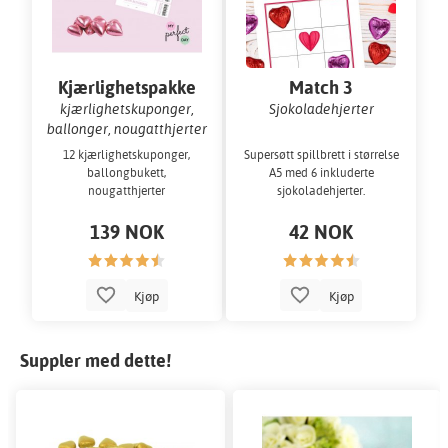
Kjærlighetspakke
Match 3
Rosa
kjærlighetskuponger,
Sjokoladehjerter
ballonger, nougatthjerter
12 kjærlighetskuponger,
Supersøtt spillbrett i størrelse
ballongbukett,
A5 med 6 inkluderte
nougatthjerter
sjokoladehjerter.
139 NOK
42 NOK
Kjøp
Kjøp
Suppler med dette!