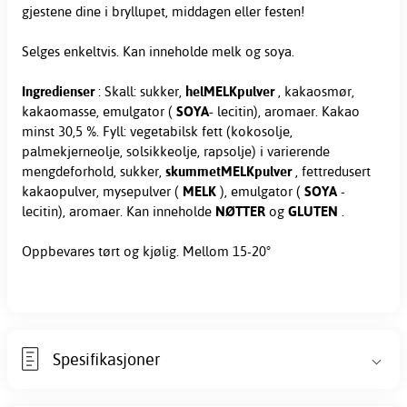
gjestene dine i bryllupet, middagen eller festen!
Selges enkeltvis. Kan inneholde melk og soya.
Ingredienser
: Skall: sukker,
helMELKpulver
, kakaosmør,
kakaomasse, emulgator (
SOYA-
lecitin), aromaer. Kakao
minst 30,5 %. Fyll: vegetabilsk fett (kokosolje,
palmekjerneolje, solsikkeolje, rapsolje) i varierende
mengdeforhold, sukker,
skummetMELKpulver
, fettredusert
kakaopulver, mysepulver (
MELK
), emulgator (
SOYA
-
lecitin), aromaer. Kan inneholde
NØTTER
og
GLUTEN
.
Oppbevares tørt og kjølig. Mellom 15-20°
Spesifikasjoner