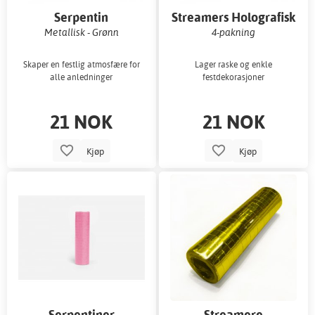
Serpentin
Streamers Holografisk
Roségull 18 m
Metallisk - Grønn
4-pakning
Skaper en festlig atmosfære for
Lager raske og enkle
alle anledninger
festdekorasjoner
21 NOK
21 NOK
Kjøp
Kjøp
Serpentiner
Streamere