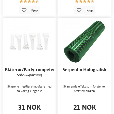
Kjøp
Kjøp
Blåserør/Partytrompeter
Serpentin Holografisk
Grønn 18x4m
Sølv - 6-pakning
Skaper en festlig atmosfære med
Skimrende effekt som forsterker
sølvaktig eleganse
feststemningen
31 NOK
21 NOK