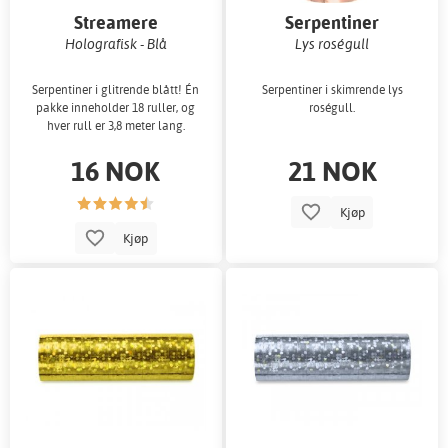
Streamere
Serpentiner
Holografisk - Blå
Lys roségull
Serpentiner i glitrende blått! Én
Serpentiner i skimrende lys
pakke inneholder 18 ruller, og
roségull.
hver rull er 3,8 meter lang.
16 NOK
21 NOK
Kjøp
Kjøp