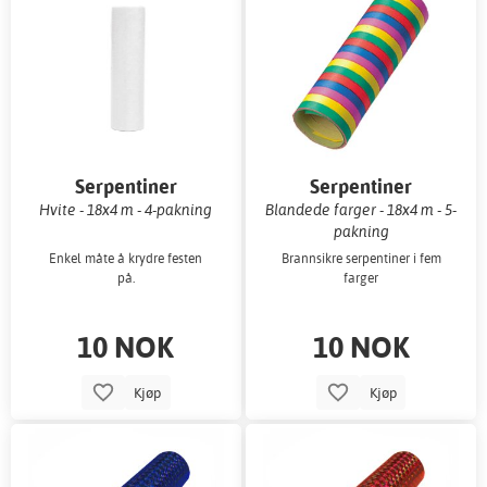
Serpentiner
Serpentiner
Hvite - 18x4 m - 4-pakning
Blandede farger - 18x4 m - 5-
pakning
Enkel måte å krydre festen
Brannsikre serpentiner i fem
på.
farger
10 NOK
10 NOK
Kjøp
Kjøp