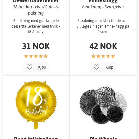
Desserttallerkener
Emneknagg
18-årsdag - Hvit/Gull - 6-
6-pakning - Svart/Hvit
pakning
6-pakning med gullfargede
6-pakning med skilt for de som
desserttallerkener med trykk -
vil lage sin egen emneknagg på
18-årsdag.
festen!
31 NOK
42 NOK
Kjøp
Kjøp