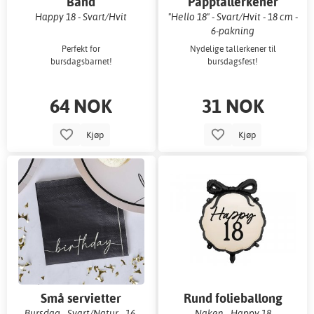
Bånd
Papptallerkener
Happy 18 - Svart/Hvit
"Hello 18" - Svart/Hvit - 18 cm -
6-pakning
Perfekt for
Nydelige tallerkener til
bursdagsbarnet!
bursdagsfest!
64 NOK
31 NOK
Kjøp
Kjøp
Små servietter
Rund folieballong
Bursdag - Svart/Natur - 16-
Naken - Happy 18