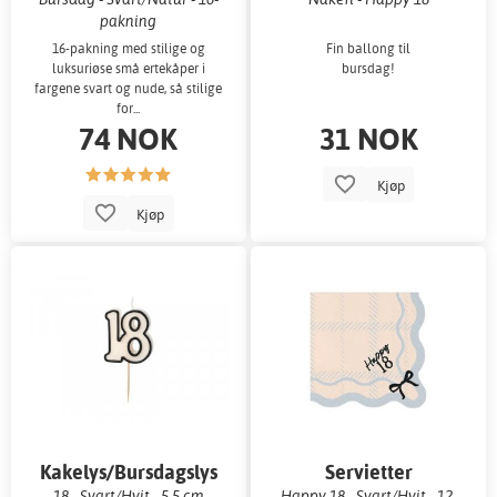
pakning
16-pakning med stilige og
Fin ballong til
luksuriøse små ertekåper i
bursdag!
fargene svart og nude, så stilige
for...
74 NOK
31 NOK
Kjøp
Kjøp
Kakelys/Bursdagslys
Servietter
18 - Svart/Hvit - 5,5 cm
Happy 18 - Svart/Hvit - 12-