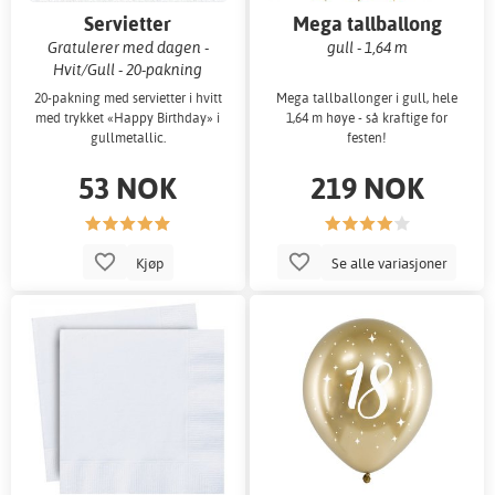
Servietter
Mega tallballong
Gratulerer med dagen -
gull - 1,64 m
Hvit/Gull - 20-pakning
20-pakning med servietter i hvitt
Mega tallballonger i gull, hele
med trykket «Happy Birthday» i
1,64 m høye - så kraftige for
gullmetallic.
festen!
53 NOK
219 NOK
Kjøp
Se alle variasjoner