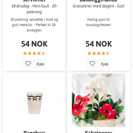
18-årsdag - Hvit/Gull - 20-
Gratulerer med dagen - Gull
pakning
20-pakning servietter i hvitt og
Festlig pynt til
gull metallic - Perfekt til 18-
bursdagsfesten!
årsdagen.
54 NOK
54 NOK
Kjøp
Kjøp
Pappkrus
Kaketopper