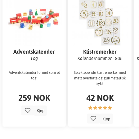
Adventskalender
Klistremerker
Tog
Kalendernummer - Gull
K
Adventskalender formet som et
Selvklebende klistremerker med
tog.
matt overflate og gullmetallisk
trykk.
259 NOK
42 NOK
Kjøp
Kjøp