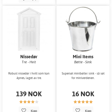
Nissedør
Mini Items
Tre - Hvit
Bøtte - Sink
Robust nissedør i hvitt som kan
Supersøt minibøtte i sink - så søt
åpnes, laget av tre.
for miniverdenen.
139 NOK
16 NOK
Kjøp
Kjøp