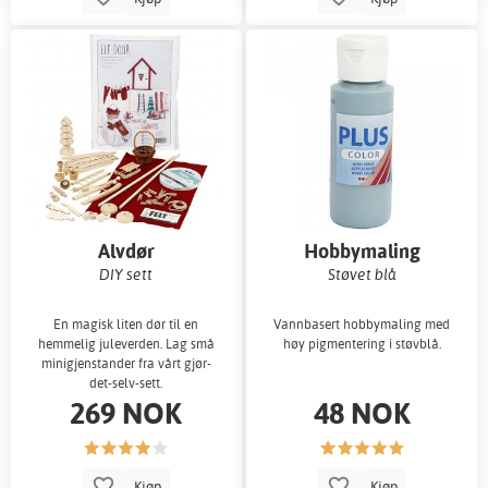
Alvdør
Hobbymaling
DIY sett
Støvet blå
En magisk liten dør til en
Vannbasert hobbymaling med
hemmelig juleverden. Lag små
høy pigmentering i støvblå.
minigjenstander fra vårt gjør-
det-selv-sett.
269 NOK
48 NOK
Kjøp
Kjøp