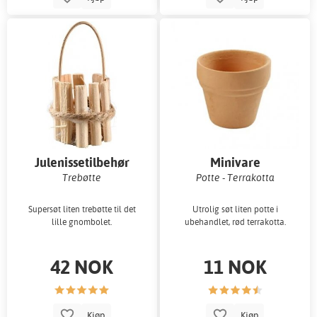
Julenissetilbehør
Minivare
Trebøtte
Potte - Terrakotta
Supersøt liten trebøtte til det
Utrolig søt liten potte i
lille gnombolet.
ubehandlet, rød terrakotta.
42 NOK
11 NOK
Kjøp
Kjøp