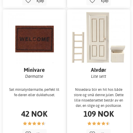
Kjøp
Kjøp
Minivare
Alvdør
Dørmatte
Lite sett
Søt miniatyrdørmatte, perfekt til
Nissedøra blir en hit hos både
fe-døren eller dukkehuset.
store og små denne julen. Dette
lille nissedørsettet består av en
dør, en stige og en postkasse.
42 NOK
109 NOK