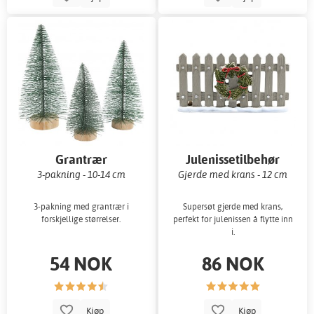
Grantrær
Julenissetilbehør
3-pakning - 10-14 cm
Gjerde med krans - 12 cm
3-pakning med grantrær i
Supersøt gjerde med krans,
forskjellige størrelser.
perfekt for julenissen å flytte inn
i.
54 NOK
86 NOK
Kjøp
Kjøp