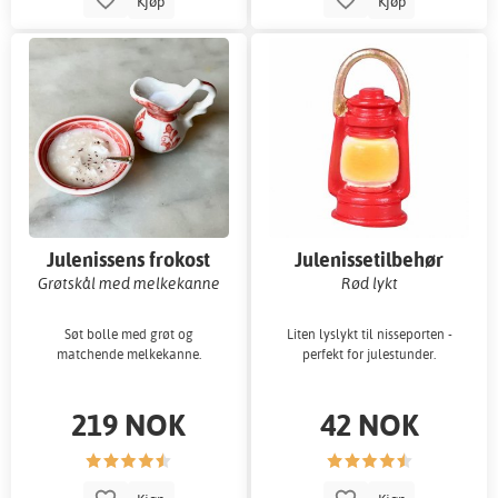
Kjøp
Kjøp
Julenissens frokost
Julenissetilbehør
Grøtskål med melkekanne
Rød lykt
Søt bolle med grøt og
Liten lyslykt til nisseporten -
matchende melkekanne.
perfekt for julestunder.
219 NOK
42 NOK