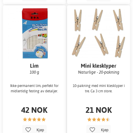
Lim
Mini klesklyper
100 g
Naturlige - 20-pakning
Ikke-permanent lim, perfekt for
10-pakning med mini klesklyper i
midlertidig festing av detaljer.
tre. Ca 3 cm store.
42 NOK
21 NOK
Kjøp
Kjøp