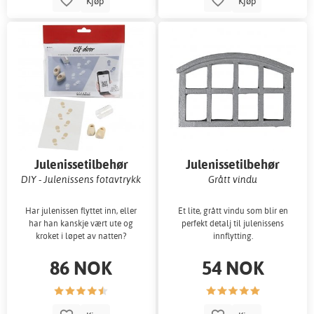
Kjøp
Kjøp
Julenissetilbehør
Julenissetilbehør
DIY - Julenissens fotavtrykk
Grått vindu
Har julenissen flyttet inn, eller
Et lite, grått vindu som blir en
har han kanskje vært ute og
perfekt detalj til julenissens
kroket i løpet av natten?
innflytting.
86 NOK
54 NOK