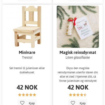
Minivare
Magisk reinsdyrmat
Trestol
Liten glassflaske
Søt trestol til julenissen eller
Dryss den magiske
dukkehuset.
reinsdyrmaten utenfor døren din
eller et sted i hjemmet ditt, så
finner julenissen og reinsdyret
42 NOK
42 NOK
veien til deg
Kjøp
Kjøp