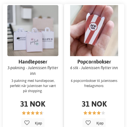
Handleposer
Popcornbokser
3-pakning - Julenissen flytter
6 stk - Julenissen flytter inn
inn
3-pakning med handleposer,
6 popcornbokser til julenissens
perfekt når julenissen har vært
fredagsmoro.
på shopping.
31 NOK
31 NOK
Kjøp
Kjøp