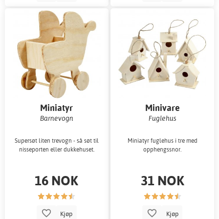
Miniatyr
Minivare
Barnevogn
Fuglehus
Supersøt liten trevogn - så søt til
Miniatyr fuglehus i tre med
nisseporten eller dukkehuset.
opphengssnor.
16 NOK
31 NOK
Kjøp
Kjøp