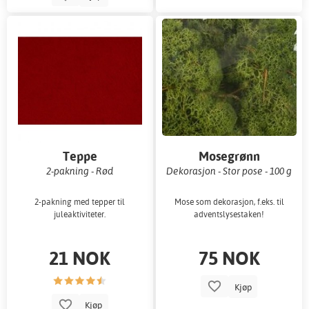
Teppe
Mosegrønn
2-pakning - Rød
Dekorasjon - Stor pose - 100 g
2-pakning med tepper til
Mose som dekorasjon, f.eks. til
juleaktiviteter.
adventslysestaken!
21 NOK
75 NOK
Kjøp
Kjøp