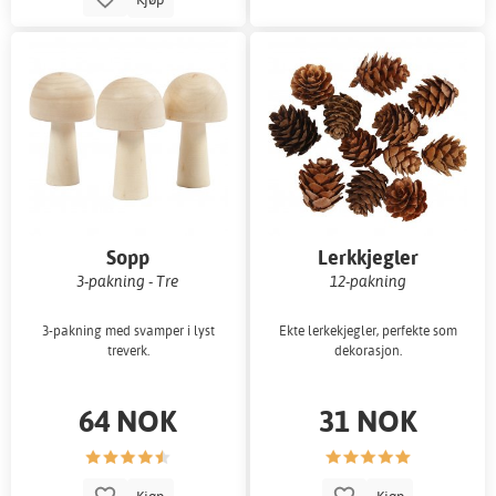
Sopp
Lerkkjegler
3-pakning - Tre
12-pakning
3-pakning med svamper i lyst
Ekte lerkekjegler, perfekte som
treverk.
dekorasjon.
64 NOK
31 NOK
Kjøp
Kjøp