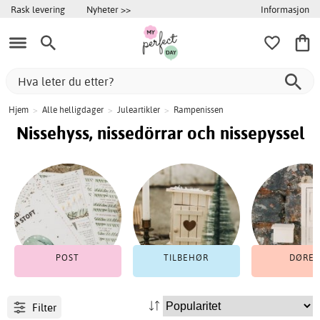
Informasjon
Rask levering
Nyheter >>
Hjem
>
Alle helligdager
>
Juleartikler
>
Rampenissen
Nissehyss, nissedörrar och nissepyssel
POST
TILBEHØR
DØRER
Filter