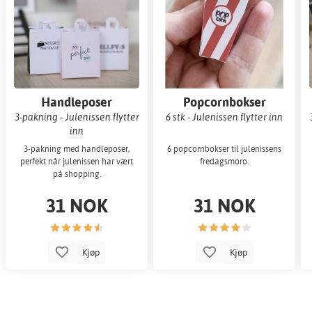
Handleposer
Popcornbokser
3-pakning - Julenissen flytter
6 stk - Julenissen flytter inn
inn
3-pakning med handleposer,
6 popcornbokser til julenissens
perfekt når julenissen har vært
fredagsmoro.
på shopping.
31 NOK
31 NOK
Kjøp
Kjøp