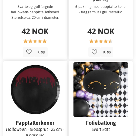
Svarte og gullfargede
6-pakning med papptallerkener
halloween-pappistallerkener!
- flaggermus i gullmetallic.
Størrelse ca. 20 cm i diameter.
42 NOK
42 NOK
Kjøp
Kjøp
Papptallerkener
Folieballong
Halloween - Blodsprut - 25 cm -
Svart katt
8-pakning