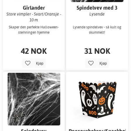
Girlander
Spindelvev med 3
edderkopper
Store vimpler - Svart/Oransje -
Lysende
10 m
Skaper den perfekte Halloween-
Lysende spindelvev - så kult og
stemningen hjemme
skummelt!
42 NOK
31 NOK
Kjøp
Kjøp