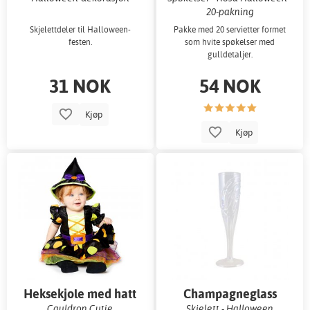
20-pakning
Skjelettdeler til Halloween-
Pakke med 20 servietter formet
festen.
som hvite spøkelser med
gulldetaljer.
31 NOK
54 NOK
Kjøp
Kjøp
Heksekjole med hatt
Champagneglass
Cauldron Cutie
Skjelett - Halloween