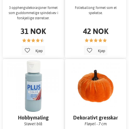
3 opphengsdekorasjoner formet
Folieballong formet som et
som guddommelige spindelvev i
spøkelse.
forskjellige størrelser.
31 NOK
42 NOK
Kjøp
Kjøp
Hobbymaling
Dekorativt gresskar
Støvet blå
Fløyel - 7 cm