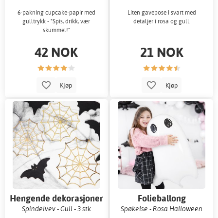
6-pakning cupcake-papir med
Liten gavepose i svart med
gulltrykk - "Spis, drikk, vær
detaljer i rosa og gull.
skummel!"
42 NOK
21 NOK
Kjøp
Kjøp
Hengende dekorasjoner
Folieballong
Spindelvev - Gull - 3 stk
Spøkelse - Rosa Halloween