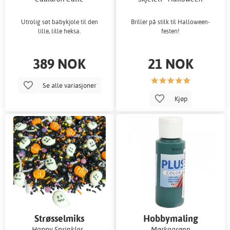
Utrolig søt babykjole til den
Briller på stilk til Halloween-
lille, lille heksa.
festen!
389 NOK
21 NOK
Se alle variasjoner
Kjøp
Strøsselmiks
Hobbymaling
Happy Sprinkles -
Mørkegrønn