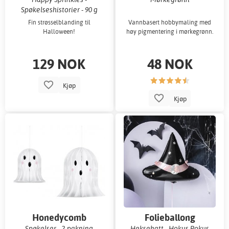
Spøkelseshistorier - 90 g
Fin strøsselblanding til
Vannbasert hobbymaling med
Halloween!
høy pigmentering i mørkegrønn.
129 NOK
48 NOK
Kjøp
Kjøp
Honedycomb
Folieballong
Spøkelser - 2-pakning
Heksehatt - Hokus Pokus