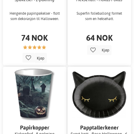
Hengende papirspøkelser - flott
Superfin folieballong formet
som dekorasjon til Halloween.
som en heksehatt.
74 NOK
64 NOK
Kjøp
Kjøp
Papirkopper
Papptallerkener
Kirkegård - 8-pakning
Svart katt - Rosa Halloween - 6-