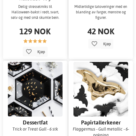
Deilig strøsselmiks til
Midlertidige tatoveringer med en
Halloween-bakst i rødt, svart,
blanding av farger, mønstre og
sølv og med små skumle bein.
figurer.
129 NOK
42 NOK
Kjøp
Kjøp
Dessertfat
Papirtallerkener
Trick or Treat Gull - 6 stk
Flaggermus - Gull metallic - 6-
pakning