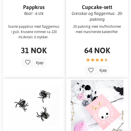
Pappkrus
Cupcake-sett
Boo! - 6 stk
Gresskar og flaggermus - 20-
pakning
Svarte pappkrus med flaggermus
20-pakning med muffinsformer
i gull. Krusene rommer ca 220
med matchende kakestifter.
ml.Antall: 6 stykker.
31 NOK
64 NOK
Kjøp
Kjøp