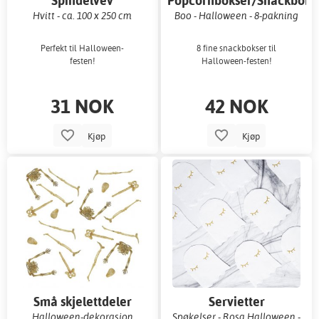
Spindelvev
Popcornbokser/Snackboks
Hvitt - ca. 100 x 250 cm
Boo - Halloween - 8-pakning
Perfekt til Halloween-
8 fine snackbokser til
festen!
Halloween-festen!
31 NOK
42 NOK
Kjøp
Kjøp
Små skjelettdeler
Servietter
Halloween-dekorasjon
Spøkelser - Rosa Halloween -