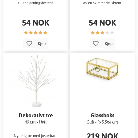
til enhjørningsfesten!
av en skimrende iskrem.
54 NOK
54 NOK
Kjøp
Kjøp
Dekorativt tre
Glassboks
40 cm - Hvit
Gull - 9x5,5x4 cm
219 NOK
Nydelig tre med justerbare