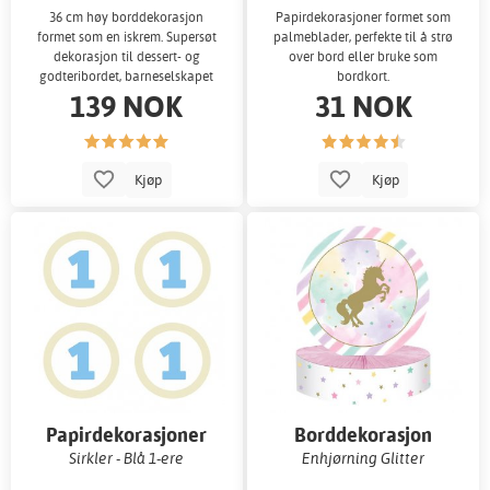
36 cm høy borddekorasjon
Papirdekorasjoner formet som
formet som en iskrem. Supersøt
palmeblader, perfekte til å strø
dekorasjon til dessert- og
over bord eller bruke som
godteribordet, barneselskapet
bordkort.
139 NOK
31 NOK
eller buffeten
Kjøp
Kjøp
Papirdekorasjoner
Borddekorasjon
Sirkler - Blå 1-ere
Enhjørning Glitter