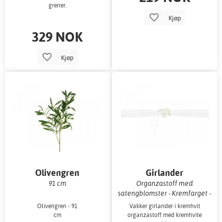
grener.
Kjøp
329 NOK
Kjøp
Olivengren
Girlander
91 cm
Organzastoff med
satengblomster - Kremfarget -
1,8 m
Olivengren - 91
Vakker girlander i kremhvit
cm
organzastoff med kremhvite