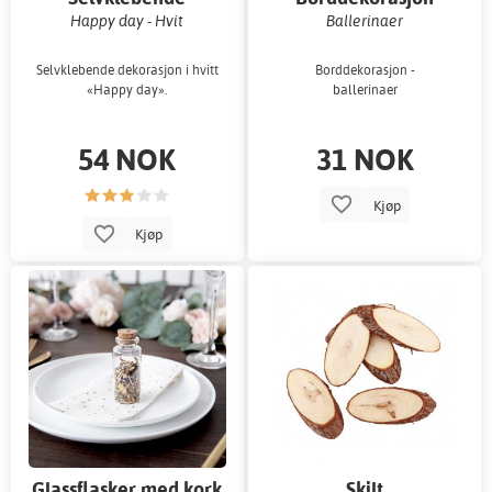
dekorasjon
Happy day - Hvit
Ballerinaer
Selvklebende dekorasjon i hvitt
Borddekorasjon -
«Happy day».
ballerinaer
54 NOK
31 NOK
Kjøp
Kjøp
Glassflasker med kork
Skilt