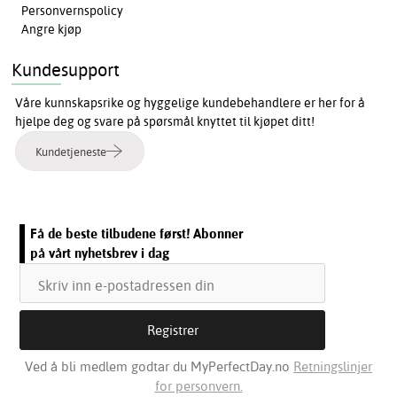
Personvernspolicy
Angre kjøp
Kundesupport
Våre kunnskapsrike og hyggelige kundebehandlere er her for å
hjelpe deg og svare på spørsmål knyttet til kjøpet ditt!
Kundetjeneste
Få de beste tilbudene først! Abonner
på vårt nyhetsbrev i dag
Ved å bli medlem godtar du MyPerfectDay.no
Retningslinjer
for personvern.