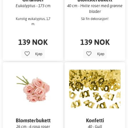
Eukalyptus - 173 cm
40 cm - Hvite roser med grønne
blader
Kunstig eukalyptus, 1,7
Så fin dekorasjon!
m.
139 NOK
139 NOK
Kjøp
Kjøp
Blomsterbukett
Konfetti
26 cm - 6 rosa roser
40 - Gull