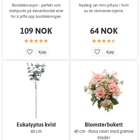
Borddekorasjon - perfekt som
Nydelig søt mini-piñata i form
midtpunkt på dessertbordet eller
av en skimrende stjerne.
for å piffe opp borddekningen.
109 NOK
64 NOK
Kjøp
Kjøp
Eukalyptus kvist
Blomsterbukett
60 cm
40 cm - Rosa roser med grønne
blader