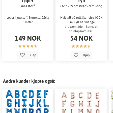
Løper
Tyll
Jutestoff
Hvit - 39 cm bred - 9 m lang
Løper i jutestoff. Størrelse: 0,26 x
Hvit tyll på rull. Størrelse: 0,30 x
5 meter.
9 m. Tyll har mange
bruksområder - kuttes til
bordløpere/duker...
149 NOK
54 NOK
Kjøp
Kjøp
Andre kunder kjøpte også: