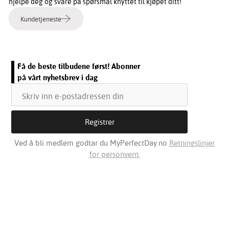
hjelpe deg og svare på spørsmål knyttet til kjøpet ditt!
Kundetjeneste
Få de beste tilbudene først! Abonner
på vårt nyhetsbrev i dag
Ved å bli medlem godtar du MyPerfectDay.no
Retningslinjer
for personvern.