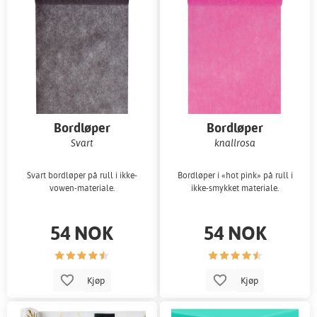
Bordløper
Bordløper
Svart
knallrosa
Svart bordløper på rull i ikke-
Bordløper i «hot pink» på rull i
vowen-materiale.
ikke-smykket materiale.
54 NOK
54 NOK
Kjøp
Kjøp