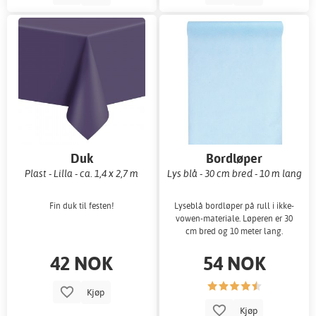
Duk
Bordløper
Plast - Lilla - ca. 1,4 x 2,7 m
Lys blå - 30 cm bred - 10 m lang
Fin duk til festen!
Lyseblå bordløper på rull i ikke-
vowen-materiale. Løperen er 30
cm bred og 10 meter lang.
42 NOK
54 NOK
Kjøp
Kjøp