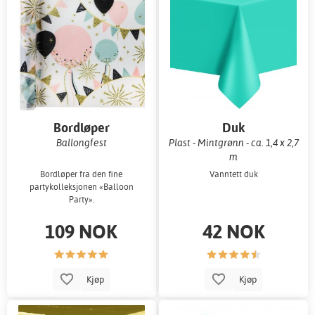
Bordløper
Duk
Ballongfest
Plast - Mintgrønn - ca. 1,4 x 2,7
m
Bordløper fra den fine
Vanntett duk
partykolleksjonen «Balloon
Party».
109 NOK
42 NOK
Kjøp
Kjøp