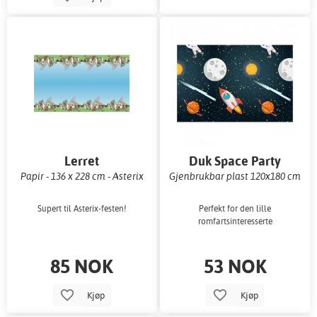
Lerret
Duk Space Party
Papir - 136 x 228 cm - Asterix
Gjenbrukbar plast 120x180 cm
Supert til Asterix-festen!
Perfekt for den lille
romfartsinteresserte
85 NOK
53 NOK
Kjøp
Kjøp