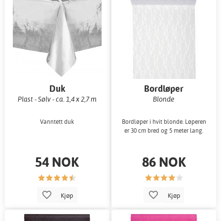
Duk
Bordløper
Plast - Sølv - ca. 1,4 x 2,7 m
Blonde
Vanntett duk
Bordløper i hvit blonde. Løperen
er 30 cm bred og 5 meter lang.
54 NOK
86 NOK
Kjøp
Kjøp