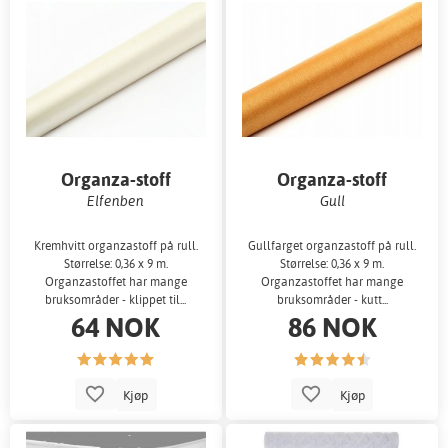
Organza-stoff
Organza-stoff
Elfenben
Gull
Kremhvitt organzastoff på rull.
Gullfarget organzastoff på rull.
Størrelse: 0,36 x 9 m.
Størrelse: 0,36 x 9 m.
Organzastoffet har mange
Organzastoffet har mange
bruksområder - klippet til...
bruksområder - kutt...
64 NOK
86 NOK
Kjøp
Kjøp