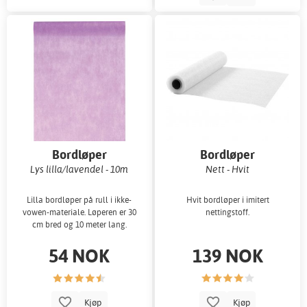
Bordløper
Bordløper
Lys lilla/lavendel - 10m
Nett - Hvit
Lilla bordløper på rull i ikke-
Hvit bordløper i imitert
vowen-materiale. Løperen er 30
nettingstoff.
cm bred og 10 meter lang.
54 NOK
139 NOK
Kjøp
Kjøp