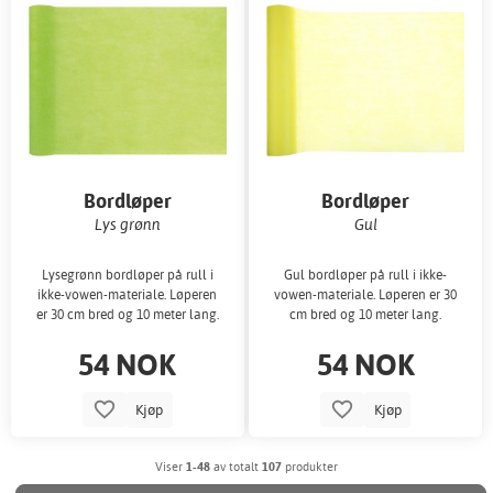
Bordløper
Bordløper
Lys grønn
Gul
Lysegrønn bordløper på rull i
Gul bordløper på rull i ikke-
ikke-vowen-materiale. Løperen
vowen-materiale. Løperen er 30
er 30 cm bred og 10 meter lang.
cm bred og 10 meter lang.
54 NOK
54 NOK
Kjøp
Kjøp
Viser
1-48
av totalt
107
produkter