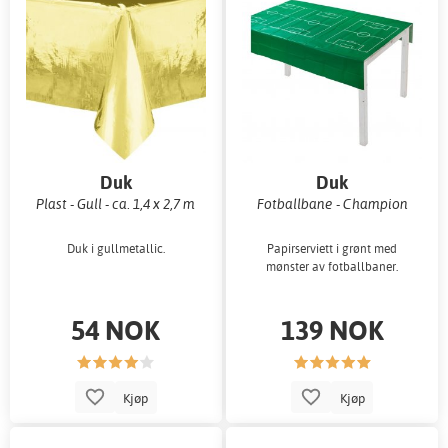
Duk
Duk
Plast - Gull - ca. 1,4 x 2,7 m
Fotballbane - Champion
Duk i gullmetallic.
Papirserviett i grønt med
mønster av fotballbaner.
54 NOK
139 NOK
Kjøp
Kjøp