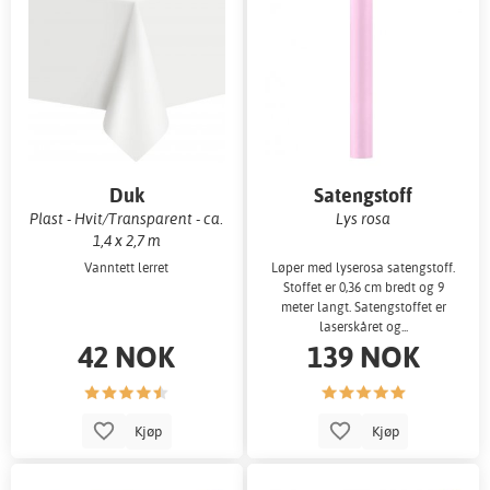
Duk
Satengstoff
Plast - Hvit/Transparent - ca.
Lys rosa
1,4 x 2,7 m
Vanntett lerret
Løper med lyserosa satengstoff.
Stoffet er 0,36 cm bredt og 9
meter langt. Satengstoffet er
laserskåret og...
42 NOK
139 NOK
Kjøp
Kjøp