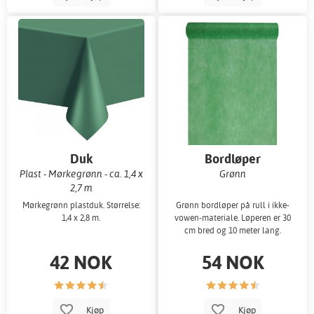
Duk
Bordløper
Plast - Mørkegrønn - ca. 1,4 x
Grønn
2,7 m
Mørkegrønn plastduk. Størrelse:
Grønn bordløper på rull i ikke-
1,4 x 2,8 m.
vowen-materiale. Løperen er 30
cm bred og 10 meter lang.
42 NOK
54 NOK
Kjøp
Kjøp