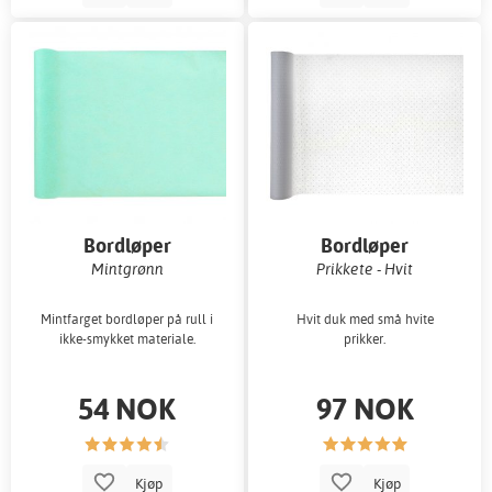
Bordløper
Bordløper
Mintgrønn
Prikkete - Hvit
Mintfarget bordløper på rull i
Hvit duk med små hvite
ikke-smykket materiale.
prikker.
54 NOK
97 NOK
Kjøp
Kjøp