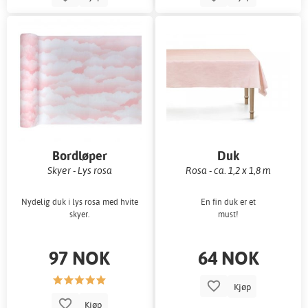
Bordløper
Duk
Skyer - Lys rosa
Rosa - ca. 1,2 x 1,8 m
Nydelig duk i lys rosa med hvite
En fin duk er et
skyer.
must!
97 NOK
64 NOK
Kjøp
Kjøp