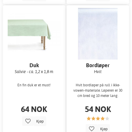
Duk
Bordløper
Salvie - ca. 1,2 x 1,8 m
Hvit
En fin duk er et must!
Hvit bordløper på rull i ikke-
vowen-materiale. Løperen er 30
cm bred og 10 meter lang.
64 NOK
54 NOK
Kjøp
Kjøp