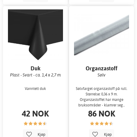
Duk
Organzastoff
Plast - Svart - ca. 1,4 x 2,7 m
Sølv
Vanntett duk
Sølvfarget organzastoff på rull.
Størrelse: 0,36 x 9 m.
Organzastoffet har mange
bruksområder - klamrer seg...
42 NOK
86 NOK
Kjøp
Kjøp