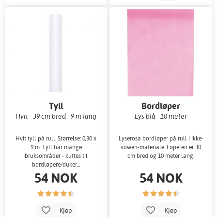
Tyll
Bordløper
Hvit - 39 cm bred - 9 m lang
Lys blå - 10 meter
Hvit tyll på rull. Størrelse: 0,30 x
Lyserosa bordløper på rull i ikke-
9 m. Tyll har mange
vowen-materiale. Løperen er 30
bruksområder - kuttes til
cm bred og 10 meter lang.
bordløpere/duker...
54 NOK
54 NOK
Kjøp
Kjøp