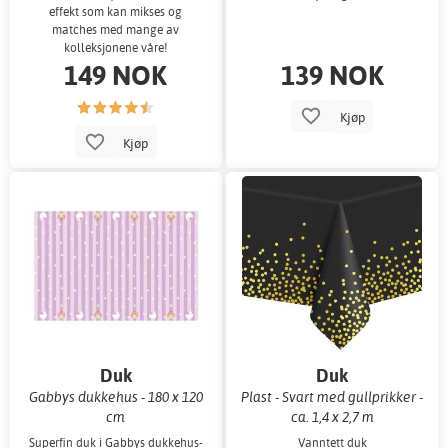
effekt som kan mikses og
matches med mange av
kolleksjonene våre!
149 NOK
139 NOK
Kjøp
Kjøp
Duk
Duk
Gabbys dukkehus - 180 x 120
Plast - Svart med gullprikker -
cm
ca. 1,4 x 2,7 m
Superfin duk i Gabbys dukkehus-
Vanntett duk