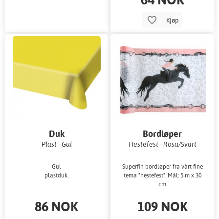
Kjøp
Duk
Bordløper
Plast - Gul
Hestefest - Rosa/Svart
Gul
Superfin bordløper fra vårt fine
plastduk.
tema "hestefest". Mål: 5 m x 30
cm
86 NOK
109 NOK