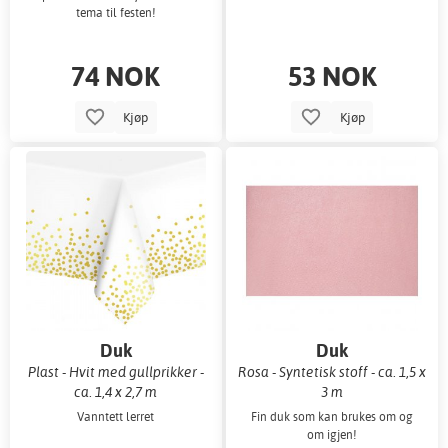
tema til festen!
74 NOK
53 NOK
Kjøp
Kjøp
Duk
Duk
Plast - Hvit med gullprikker -
Rosa - Syntetisk stoff - ca. 1,5 x
ca. 1,4 x 2,7 m
3 m
Vanntett lerret
Fin duk som kan brukes om og
om igjen!