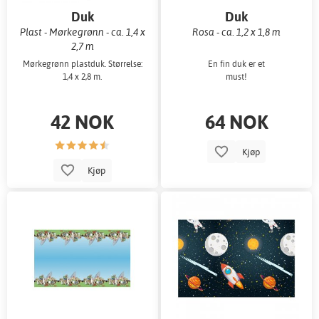
Duk
Duk
Plast - Mørkegrønn - ca. 1,4 x
Rosa - ca. 1,2 x 1,8 m
2,7 m
Mørkegrønn plastduk. Størrelse:
En fin duk er et
1,4 x 2,8 m.
must!
42 NOK
64 NOK
Kjøp
Kjøp