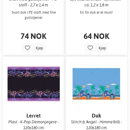
stoff - 2,7 x 1,4 m
ca. 1,2 x 1,8 m
Svart duk i PE-stoff, med fine
En fin duk er et must!
gullstjerner
74 NOK
64 NOK
Kjøp
Kjøp
Lerret
Duk
Plast - K-Pop Demonjegere -
Stitch & Angel - Himmelblå -
120x180 cm
120x180 cm