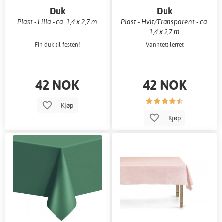
Duk
Duk
Plast - Lilla - ca. 1,4 x 2,7 m
Plast - Hvit/Transparent - ca.
1,4 x 2,7 m
Fin duk til festen!
Vanntett lerret
42 NOK
42 NOK
Kjøp
Kjøp