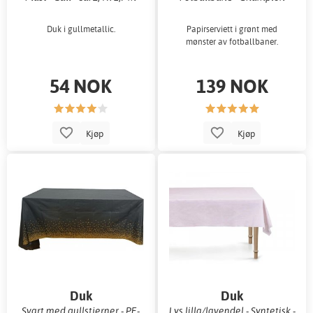
Duk i gullmetallic.
Papirserviett i grønt med
mønster av fotballbaner.
54 NOK
139 NOK
Kjøp
Kjøp
Duk
Duk
Svart med gullstjerner - PE-
Lys lilla/lavendel - Syntetisk -