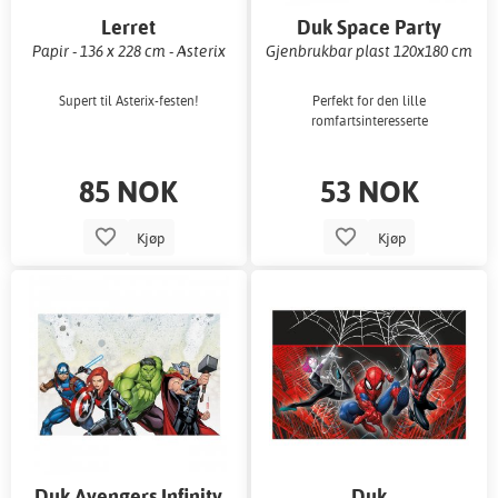
Lerret
Duk Space Party
Papir - 136 x 228 cm - Asterix
Gjenbrukbar plast 120x180 cm
Supert til Asterix-festen!
Perfekt for den lille
romfartsinteresserte
85 NOK
53 NOK
Kjøp
Kjøp
Duk Avengers Infinity
Duk