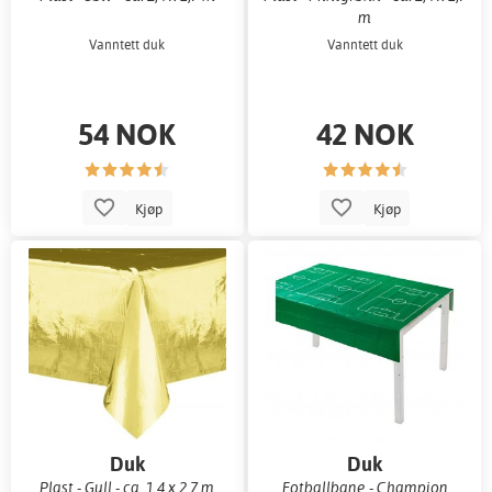
m
Vanntett duk
Vanntett duk
54 NOK
42 NOK
Kjøp
Kjøp
Duk
Duk
Plast - Gull - ca. 1,4 x 2,7 m
Fotballbane - Champion