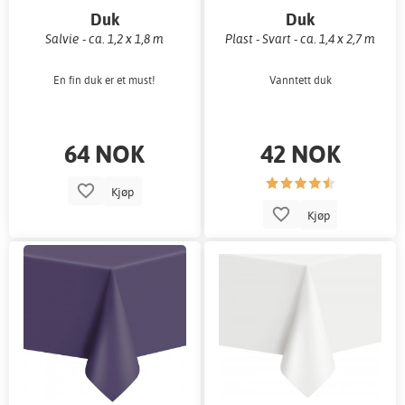
Duk
Duk
Salvie - ca. 1,2 x 1,8 m
Plast - Svart - ca. 1,4 x 2,7 m
En fin duk er et must!
Vanntett duk
64 NOK
42 NOK
Kjøp
Kjøp