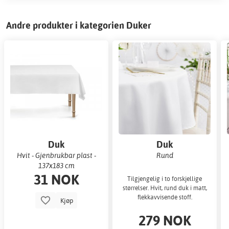
Andre produkter i kategorien Duker
Duk
Duk
Hvit - Gjenbrukbar plast -
Rund
137x183 cm
31 NOK
Tilgjengelig i to forskjellige
størrelser. Hvit, rund duk i matt,
flekkavvisende stoff.
Kjøp
279 NOK