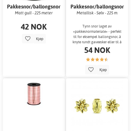
Pakkesnor/ballongsnor
Pakkesnor/ballongsnor
Matt gull - 225 meter
Metallisk - Sølv - 225 m
42 NOK
Tynn snor laget av
«pakkesnormateriale» - perfekt
til for eksempel ballongsnor, å
Kjøp
knyte rundt gaveesker eller til å
54 NOK
feste pynt!
Kjøp