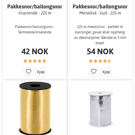
Pakkesnor/ballongsnor
Pakkesnor/ballongsnor
Iriserende - 225 m
Metallisk - Gull - 225 m
Pakkesnor/ballongsnor -
225 m metallsnor - perfekt til
Skimrende/iriserende.
ballonger, gaver eller oppheng
av dekorasjoner. Båndet er 5 mm
bredt.
42 NOK
54 NOK
Kjøp
Kjøp