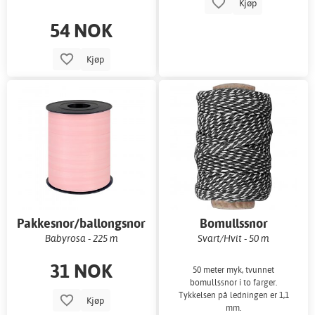
Kjøp
54 NOK
Kjøp
Pakkesnor/ballongsnor
Bomullssnor
Babyrosa - 225 m
Svart/Hvit - 50 m
31 NOK
50 meter myk, tvunnet
bomullssnor i to farger.
Tykkelsen på ledningen er 1,1
Kjøp
mm.