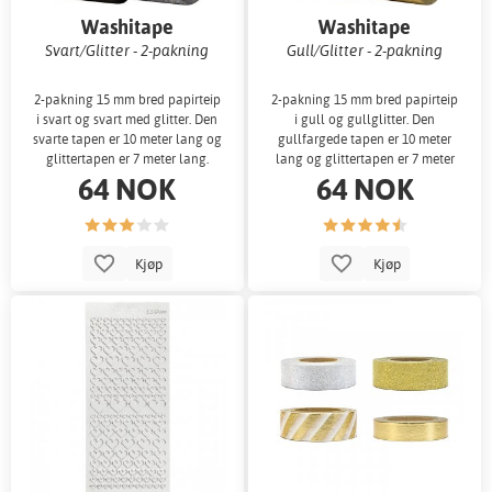
Washitape
Washitape
Svart/Glitter - 2-pakning
Gull/Glitter - 2-pakning
2-pakning 15 mm bred papirteip
2-pakning 15 mm bred papirteip
i svart og svart med glitter. Den
i gull og gullglitter. Den
svarte tapen er 10 meter lang og
gullfargede tapen er 10 meter
glittertapen er 7 meter lang.
lang og glittertapen er 7 meter
64 NOK
64 NOK
lang.
Kjøp
Kjøp