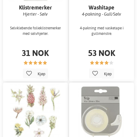
Klistremerker
Washitape
Hjerter - Sølv
4-pakning - Gull/Sølv
Selvklebende folieklistremerker
4-pakning med vasketape i
med sølvhjerter.
gullmønstre.
31 NOK
53 NOK
Kjøp
Kjøp