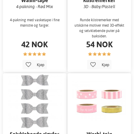
Washi-tape
Klistremerker
4-pakning - Rød Mix
3D - Baby/Pastell
4-pakning med vasketape i fine
Runde klistremerker med
mønstre og farger.
utskårne motiver med 3D-effekt
og selvklebende puter på
baksiden.
42 NOK
54 NOK
Kjøp
Kjøp