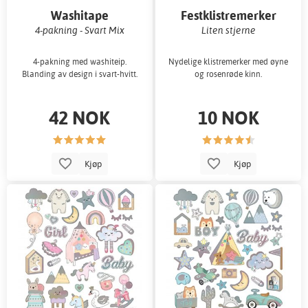
Washitape
Festklistremerker
4-pakning - Svart Mix
Liten stjerne
4-pakning med washiteip.
Nydelige klistremerker med øyne
Blanding av design i svart-hvitt.
og rosenrøde kinn.
42 NOK
10 NOK
Kjøp
Kjøp