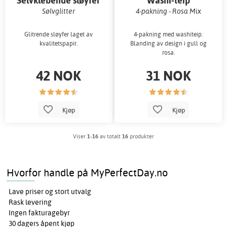
Selvklebende sløyfer
Washi-teip
Sølvglitter
4-pakning - Rosa Mix
Glitrende sløyfer laget av
4-pakning med washiteip.
kvalitetspapir.
Blanding av design i gull og
rosa.
42 NOK
31 NOK
Kjøp
Kjøp
Viser
1-16
av totalt
16
produkter
Hvorfor handle på MyPerfectDay.no
Lave priser og stort utvalg
Rask levering
Ingen fakturagebyr
30 dagers åpent kjøp