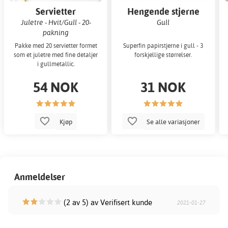
Servietter
Hengende stjerne
Juletre - Hvit/Gull - 20-
Gull
pakning
Pakke med 20 servietter formet
Superfin papirstjerne i gull - 3
som et juletre med fine detaljer
forskjellige størrelser.
i gullmetallic.
54 NOK
31 NOK
Kjøp
Se alle variasjoner
Anmeldelser
(2 av 5) av Verifisert kunde
2021-01-27