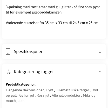
3-pakning med trestjerner med gullglitter - så fine som
pynt
til for eksempel juleborddekningen.
Varierende størrelser fra 35 cm x 33 cm til 26,5 cm x 25 cm.
Spesifikasjoner
Kategorier og tagger
Produktkategorier:
Hengende dekorasjoner
,
Pynt
,
Julemetalliske farger
,
Rød
og gull
,
Gyllen jul
,
Rosa jul
,
Alle juleprodukter
,
Miks og
match julen