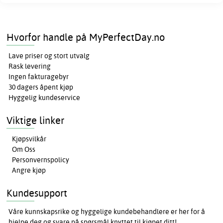
Hvorfor handle på MyPerfectDay.no
Lave priser og stort utvalg
Rask levering
Ingen fakturagebyr
30 dagers åpent kjøp
Hyggelig kundeservice
Viktige linker
Kjøpsvilkår
Om Oss
Personvernspolicy
Angre kjøp
Kundesupport
Våre kunnskapsrike og hyggelige kundebehandlere er her for å
hjelpe deg og svare på spørsmål knyttet til kjøpet ditt!