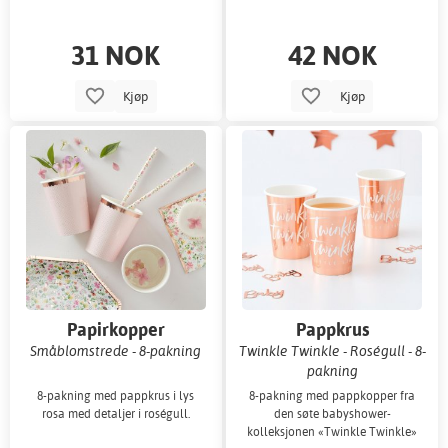
31 NOK
42 NOK
Kjøp
Kjøp
Papirkopper
Pappkrus
Småblomstrede - 8-pakning
Twinkle Twinkle - Roségull - 8-
pakning
8-pakning med pappkrus i lys
8-pakning med pappkopper fra
rosa med detaljer i roségull.
den søte babyshower-
kolleksjonen «Twinkle Twinkle»