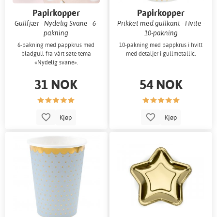
Papirkopper
Papirkopper
Gullfjær - Nydelig Svane - 6-
Prikket med gullkant - Hvite -
pakning
10-pakning
6-pakning med pappkrus med
10-pakning med pappkrus i hvitt
bladgull fra vårt søte tema
med detaljer i gullmetallic.
«Nydelig svane».
31 NOK
54 NOK
Kjøp
Kjøp