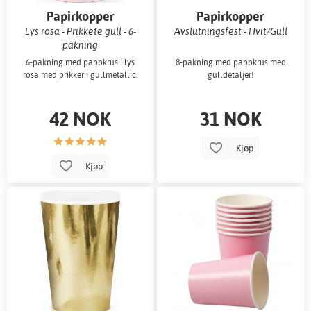
Papirkopper
Papirkopper
Lys rosa - Prikkete gull - 6-
Avslutningsfest - Hvit/Gull
pakning
6-pakning med pappkrus i lys
8-pakning med pappkrus med
rosa med prikker i gullmetallic.
gulldetaljer!
42 NOK
31 NOK
Kjøp
Kjøp