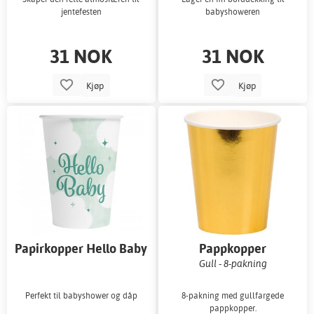
jentefesten
babyshoweren
31 NOK
31 NOK
Kjøp
Kjøp
Papirkopper Hello Baby
Pappkopper
mintgrønne 8-pakning
Gull - 8-pakning
Perfekt til babyshower og dåp
8-pakning med gullfargede
pappkopper.