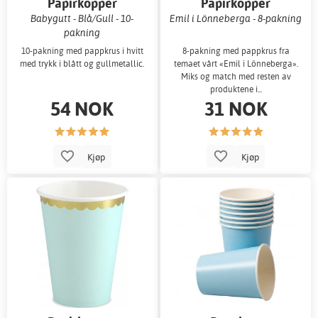
Papirkopper
Papirkopper
Babygutt - Blå/Gull - 10-
Emil i Lönneberga - 8-pakning
pakning
10-pakning med pappkrus i hvitt
8-pakning med pappkrus fra
med trykk i blått og gullmetallic.
temaet vårt «Emil i Lönneberga».
Miks og match med resten av
produktene i...
54 NOK
31 NOK
Kjøp
Kjøp