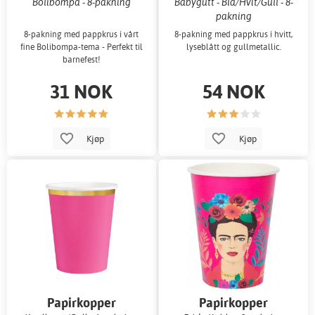
Bolibompa - 8-pakning
Babygutt - Blå/Hvit/Gull - 8-
pakning
8-pakning med pappkrus i vårt
8-pakning med pappkrus i hvitt,
fine Bolibompa-tema - Perfekt til
lyseblått og gullmetallic.
barnefest!
31 NOK
54 NOK
Kjøp
Kjøp
Papirkopper
Papirkopper