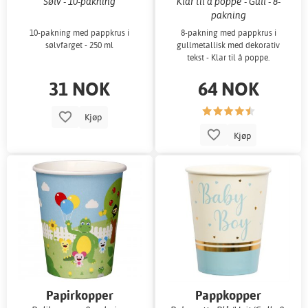
Sølv - 10-pakning
Klar til å poppe - Gull - 8-
pakning
10-pakning med pappkrus i
8-pakning med pappkrus i
sølvfarget - 250 ml
gullmetallisk med dekorativ
tekst - Klar til å poppe.
31 NOK
64 NOK
Kjøp
Kjøp
Papirkopper
Pappkopper