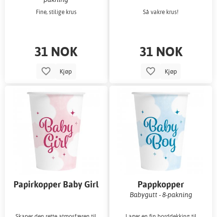
Fine, stilige krus
Så vakre krus!
31 NOK
31 NOK
Kjøp
Kjøp
Papirkopper Baby Girl
Pappkopper
Rosa 8-pakning
Babygutt - 8-pakning
Skaper den rette atmosfæren til
Lager en fin borddekking til