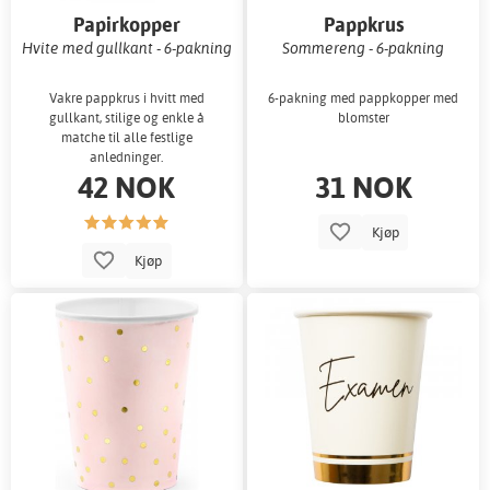
Papirkopper
Pappkrus
Hvite med gullkant - 6-pakning
Sommereng - 6-pakning
Vakre pappkrus i hvitt med
6-pakning med pappkopper med
gullkant, stilige og enkle å
blomster
matche til alle festlige
anledninger.
42 NOK
31 NOK
Kjøp
Kjøp