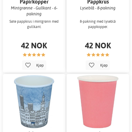
Papirkopper
Pappkrus
Mintgrønne - Gullkant - 6-
Lyseblå - 8-pakning
pakning
Søte pappkrus i mintgrønn med
8-pakning med lyseblå
gullkant.
pappkopper.
42 NOK
42 NOK
Kjøp
Kjøp