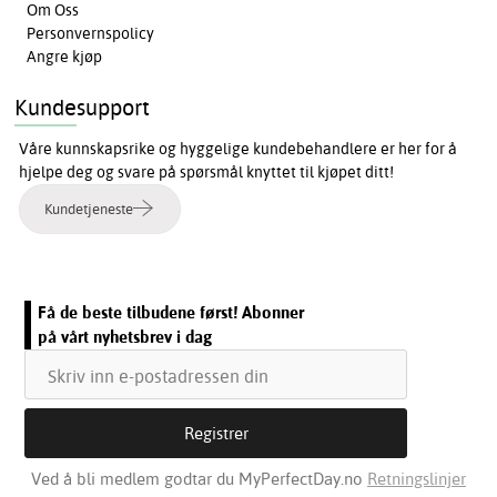
Om Oss
Personvernspolicy
Angre kjøp
Kundesupport
Våre kunnskapsrike og hyggelige kundebehandlere er her for å
hjelpe deg og svare på spørsmål knyttet til kjøpet ditt!
Kundetjeneste
Få de beste tilbudene først! Abonner
på vårt nyhetsbrev i dag
Ved å bli medlem godtar du MyPerfectDay.no
Retningslinjer