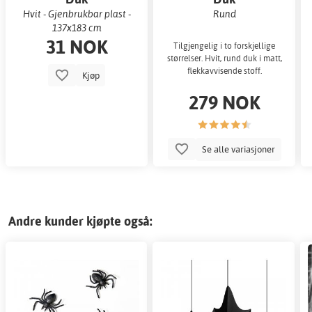
Hvit - Gjenbrukbar plast -
Rund
137x183 cm
31 NOK
Tilgjengelig i to forskjellige
størrelser. Hvit, rund duk i matt,
flekkavvisende stoff.
Kjøp
279 NOK
Se alle variasjoner
Andre kunder kjøpte også: